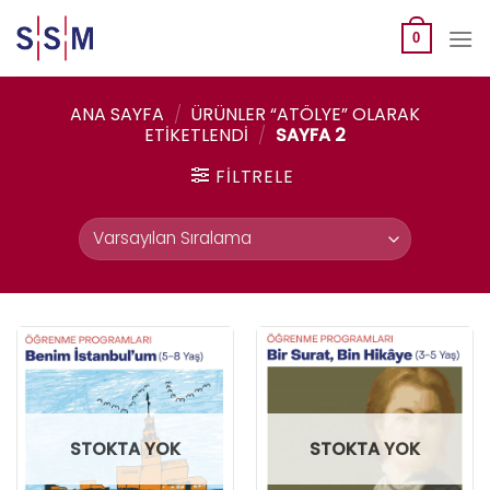
Skip
to
0
content
ANA SAYFA
/
ÜRÜNLER “ATÖLYE” OLARAK
ETIKETLENDI
/
SAYFA 2
FILTRELE
STOKTA YOK
STOKTA YOK