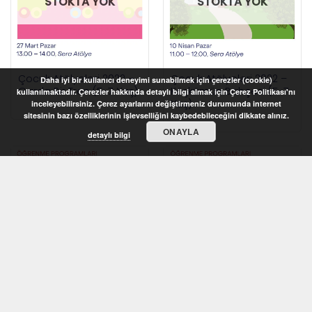
STOKTA YOK
STOKTA YOK
Çocuk Atölyeleri 2022 –
Çocuk Atölyeleri 2022 –
Daha iyi bir kullanıcı deneyimi sunabilmek için çerezler (cookie)
Garda Bir Tren (5-7 Yaş)
Köşkümün Bahçesi (5-7
kullanılmaktadır. Çerezler hakkında detaylı bilgi almak için Çerez Politikası'nı
Yaş)
inceleyebilirsiniz. Çerez ayarlarını değiştirmeniz durumunda internet
sitesinin bazı özelliklerinin işlevselliğini kaybedebileceğini dikkate alınız.
ONAYLA
detaylı bilgi
STOKTA YOK
STOKTA YOK
Çocuk Atölyeleri 2022 –
Çocuk Atölyeleri 2022 –