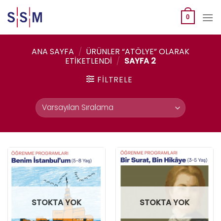
Skip
to
0
content
ANA SAYFA
/
ÜRÜNLER “ATÖLYE” OLARAK
ETIKETLENDI
/
SAYFA 2
FILTRELE
STOKTA YOK
STOKTA YOK