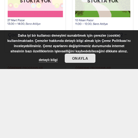
STOKTA YOK
STOKTA YOK
Çocuk Atölyeleri 2022 –
Çocuk Atölyeleri 2022 –
Daha iyi bir kullanıcı deneyimi sunabilmek için çerezler (cookie)
Garda Bir Tren (5-7 Yaş)
Köşkümün Bahçesi (5-7
kullanılmaktadır. Çerezler hakkında detaylı bilgi almak için Çerez Politikası'nı
Yaş)
inceleyebilirsiniz. Çerez ayarlarını değiştirmeniz durumunda internet
sitesinin bazı özelliklerinin işlevselliğini kaybedebileceğini dikkate alınız.
ONAYLA
detaylı bilgi
STOKTA YOK
STOKTA YOK
Çocuk Atölyeleri 2022 –
Çocuk Atölyeleri 2022 –