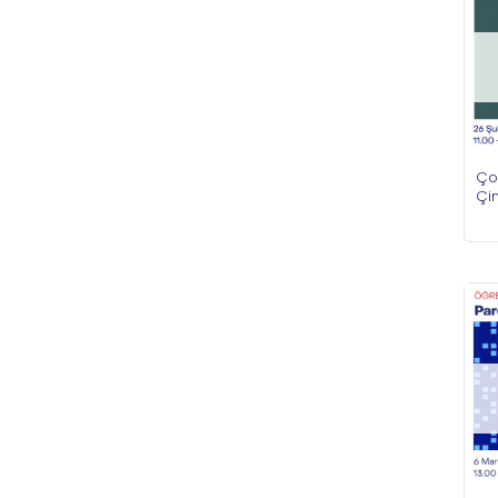
Ço
Çin