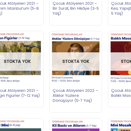
uk Atölyeleri 2021 –
Çocuk Atölyeleri 2021 –
Çocuk Atöl
nim İstanbul’um (5-8
Bir Surat, Bin Hikâye (3-5
Kes, Yapışt
ş)
Yaş)
5 Yaş)
STOKTA YOK
STOKTA YOK
STO
uk Atölyeleri 2021 –
Çocuk Atölyeleri 2022 –
Çocuk Atöl
gın Figürler (7-12 Yaş)
Atıklar Yüzlere
Balıklı Ma
Dönüşüyor (5-7 Yaş)