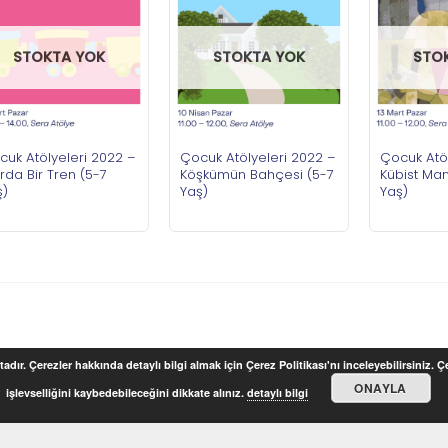
STOKTA YOK
STOKTA YOK
STO
cuk Atölyeleri 2022 –
Çocuk Atölyeleri 2022 –
Çocuk Atöl
da Bir Tren (5-7
Köşkümün Bahçesi (5-7
Kübist Ma
ş)
Yaş)
Yaş)
adır. Çerezler hakkında detaylı bilgi almak için Çerez Politikası'nı inceleyebilirsiniz. 
ONAYLA
işlevselliğini kaybedebileceğini dikkate alınız.
detaylı bilgi