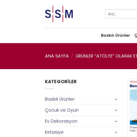
Skip
to
Ara:
content
Baskılı Ürünler
Ç
ANA SAYFA
/
ÜRÜNLER “ATÖLYE” OLARAK ET
KATEGORILER
Baskılı Ürünler
Çocuk ve Oyun
Ev Dekorasyon
Kırtasiye