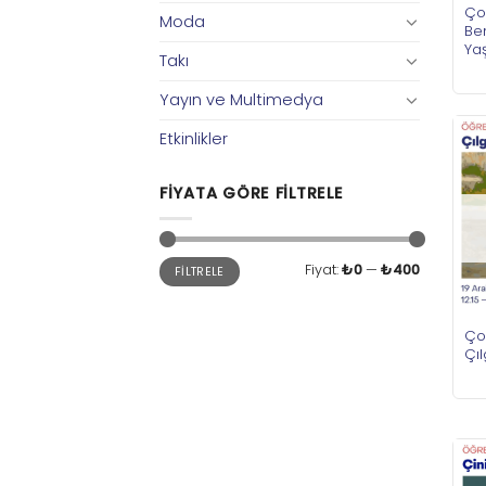
Çoc
Moda
Be
Ya
Takı
Yayın ve Multimedya
Etkinlikler
FIYATA GÖRE FILTRELE
En
En
Fiyat:
₺0
—
₺400
FILTRELE
düşük
yüksek
fiyat
fiyat
Çoc
Çıl