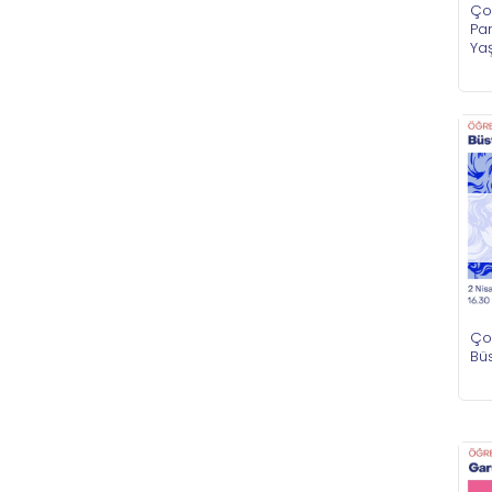
Ço
Pa
Ya
Ço
Bü