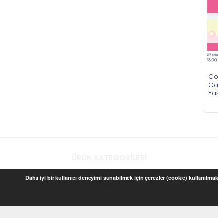
Ço
Gar
Ya
ÜRÜN KATEGORILERI
Daha iyi bir kullanıcı deneyimi sunabilmek için çerezler (cookie) kullanılmakt
Baskılı Ürünler
Çocuk ve Oyun