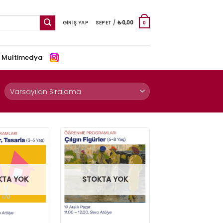
GIRIŞ YAP
SEPET /
₺
0,00
0
e Multimedya
KTA YOK
STOKTA YOK