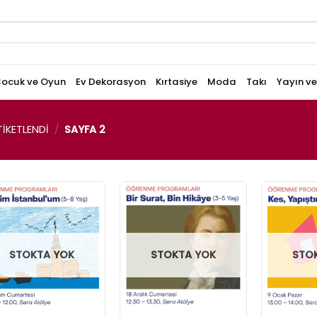
ocuk ve Oyun
Ev Dekorasyon
Kırtasiye
Moda
Takı
Yayın v
IKETLENDI
/
SAYFA 2
STOKTA YOK
STOKTA YOK
STO