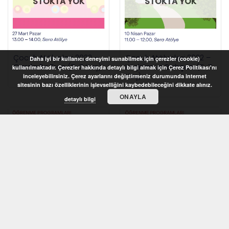
STOKTA YOK
STOKTA YOK
Çocuk Atölyeleri 2022 –
Çocuk Atölyeleri 2022 –
Daha iyi bir kullanıcı deneyimi sunabilmek için çerezler (cookie)
Garda Bir Tren (5-7 Yaş)
Köşkümün Bahçesi (5-7
kullanılmaktadır. Çerezler hakkında detaylı bilgi almak için Çerez Politikası'nı
Yaş)
inceleyebilirsiniz. Çerez ayarlarını değiştirmeniz durumunda internet
sitesinin bazı özelliklerinin işlevselliğini kaybedebileceğini dikkate alınız.
ONAYLA
detaylı bilgi
STOKTA YOK
STOKTA YOK
Çocuk Atölyeleri 2022 –
Çocuk Atölyeleri 2022 –