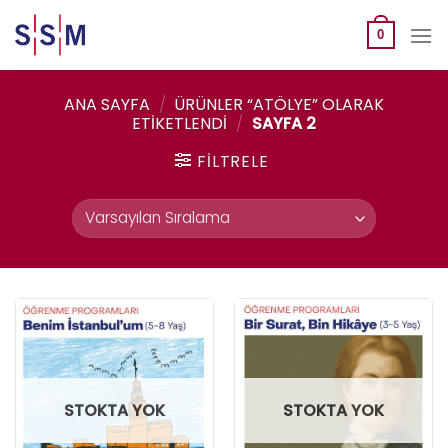
Skip
to
0
content
ANA SAYFA
/
ÜRÜNLER “ATÖLYE” OLARAK
ETIKETLENDI
/
SAYFA 2
FILTRELE
STOKTA YOK
STOKTA YOK