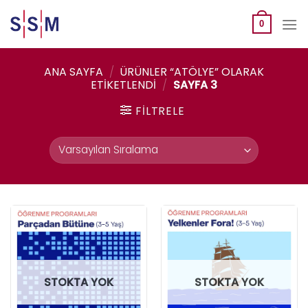
Skip
to
0
content
ANA SAYFA
/
ÜRÜNLER “ATÖLYE” OLARAK
ETIKETLENDI
/
SAYFA 3
FILTRELE
STOKTA YOK
STOKTA YOK