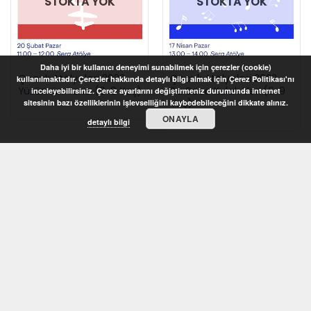
STOKTA YOK
STOKTA YOK
Daha iyi bir kullanıcı deneyimi sunabilmek için çerezler (cookie)
Çocuk Atölyeleri 2022 –
Çocuk Atölyeleri 2022 –
kullanılmaktadır. Çerezler hakkında detaylı bilgi almak için Çerez Politikası'nı
Yüzümün Yarısı (6-8 Yaş)
Bu Sese Kulak Ver! (6-9
inceleyebilirsiniz. Çerez ayarlarını değiştirmeniz durumunda internet
Yaş)
sitesinin bazı özelliklerinin işlevselliğini kaybedebileceğini dikkate alınız.
ONAYLA
detaylı bilgi
STOKTA YOK
STOKTA YOK
Çocuk Atölyeleri 2022 –
Çocuk Atölyeleri 2022 –