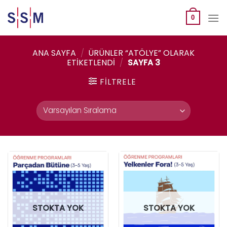
Skip
to
0
content
ANA SAYFA
/
ÜRÜNLER “ATÖLYE” OLARAK
ETIKETLENDI
/
SAYFA 3
FILTRELE
STOKTA YOK
STOKTA YOK