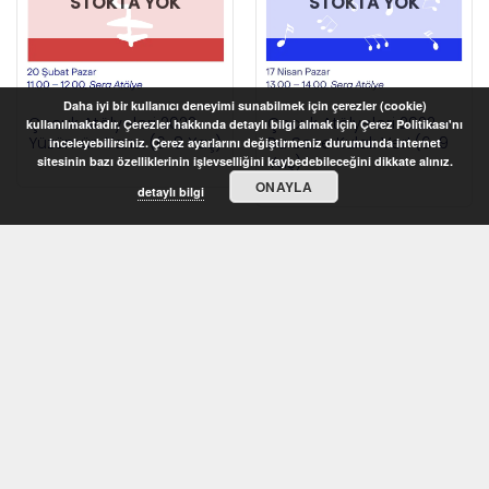
STOKTA YOK
STOKTA YOK
Daha iyi bir kullanıcı deneyimi sunabilmek için çerezler (cookie)
Çocuk Atölyeleri 2022 –
Çocuk Atölyeleri 2022 –
kullanılmaktadır. Çerezler hakkında detaylı bilgi almak için Çerez Politikası'nı
Yüzümün Yarısı (6-8 Yaş)
Bu Sese Kulak Ver! (6-9
inceleyebilirsiniz. Çerez ayarlarını değiştirmeniz durumunda internet
Yaş)
sitesinin bazı özelliklerinin işlevselliğini kaybedebileceğini dikkate alınız.
ONAYLA
detaylı bilgi
STOKTA YOK
STOKTA YOK
Çocuk Atölyeleri 2022 –
Çocuk Atölyeleri 2022 –