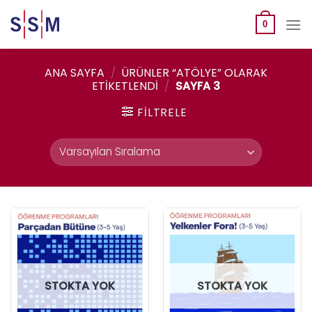
Skip
to
0
content
ANA SAYFA
/
ÜRÜNLER “ATÖLYE” OLARAK
ETIKETLENDI
/
SAYFA 3
FILTRELE
STOKTA YOK
STOKTA YOK