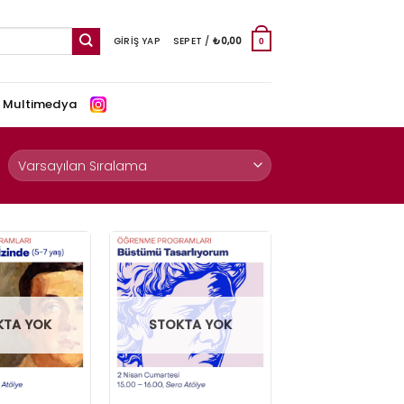
GIRIŞ YAP
SEPET /
₺
0,00
0
e Multimedya
KTA YOK
STOKTA YOK