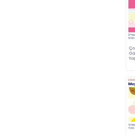
Ço
Gar
Ya