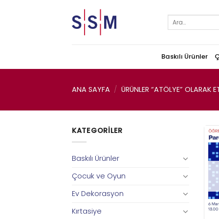
Skip
to
Ara:
content
Baskılı Ürünler
Ç
ANA SAYFA
/
ÜRÜNLER “ATÖLYE” OLARAK ET
KATEGORILER
Baskılı Ürünler
Çocuk ve Oyun
Ev Dekorasyon
Kırtasiye