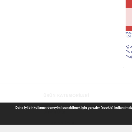
Ço
Yü
Ya
ÜRÜN KATEGORILERI
Daha iyi bir kullanıcı deneyimi sunabilmek için çerezler (cookie) kullanılmakt
Baskılı Ürünler
Çocuk ve Oyun