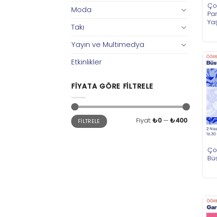
Ço
Moda
Pa
Ya
Takı
Yayın ve Multimedya
Etkinlikler
FIYATA GÖRE FILTRELE
En
En
Fiyat:
₺0
—
₺400
FILTRELE
düşük
yüksek
fiyat
fiyat
Ço
Bü