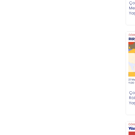
Ço
Me
Ya
Ço
Röl
Ya