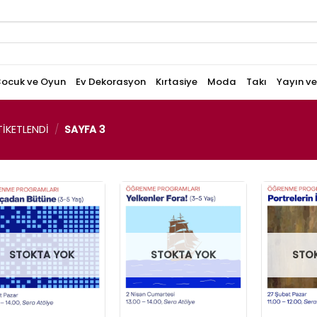
ocuk ve Oyun
Ev Dekorasyon
Kırtasiye
Moda
Takı
Yayın v
IKETLENDI
/
SAYFA 3
STOKTA YOK
STOKTA YOK
STO