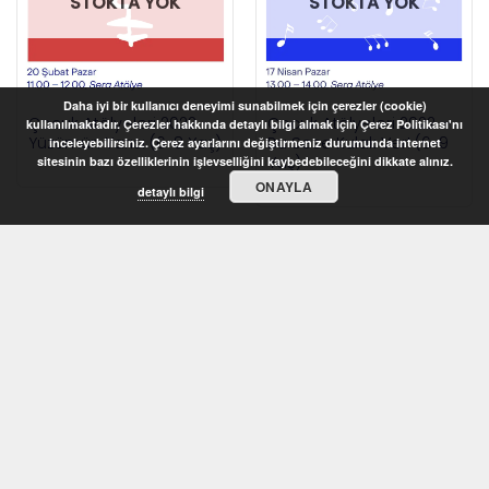
STOKTA YOK
STOKTA YOK
Daha iyi bir kullanıcı deneyimi sunabilmek için çerezler (cookie)
Çocuk Atölyeleri 2022 –
Çocuk Atölyeleri 2022 –
kullanılmaktadır. Çerezler hakkında detaylı bilgi almak için Çerez Politikası'nı
Yüzümün Yarısı (6-8 Yaş)
Bu Sese Kulak Ver! (6-9
inceleyebilirsiniz. Çerez ayarlarını değiştirmeniz durumunda internet
Yaş)
sitesinin bazı özelliklerinin işlevselliğini kaybedebileceğini dikkate alınız.
ONAYLA
detaylı bilgi
STOKTA YOK
STOKTA YOK
Çocuk Atölyeleri 2022 –
Çocuk Atölyeleri 2022 –