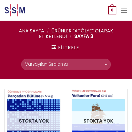
Skip
to
0
content
ANA SAYFA
/
ÜRÜNLER “ATÖLYE” OLARAK
ETIKETLENDI
/
SAYFA 3
FILTRELE
STOKTA YOK
STOKTA YOK