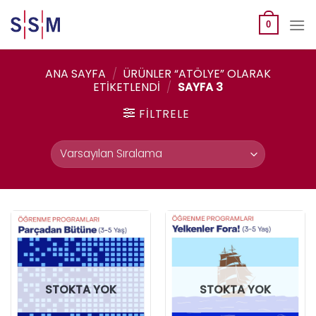
Skip
to
0
content
ANA SAYFA
/
ÜRÜNLER “ATÖLYE” OLARAK
ETIKETLENDI
/
SAYFA 3
FILTRELE
STOKTA YOK
STOKTA YOK