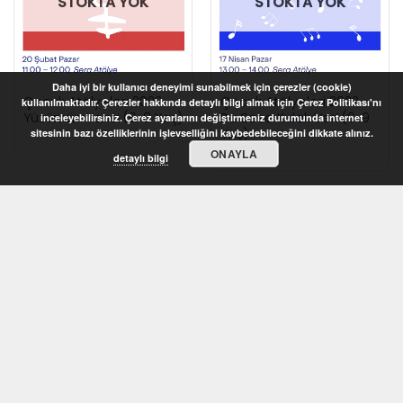
STOKTA YOK
STOKTA YOK
Daha iyi bir kullanıcı deneyimi sunabilmek için çerezler (cookie)
Çocuk Atölyeleri 2022 –
Çocuk Atölyeleri 2022 –
kullanılmaktadır. Çerezler hakkında detaylı bilgi almak için Çerez Politikası'nı
Yüzümün Yarısı (6-8 Yaş)
Bu Sese Kulak Ver! (6-9
inceleyebilirsiniz. Çerez ayarlarını değiştirmeniz durumunda internet
Yaş)
sitesinin bazı özelliklerinin işlevselliğini kaybedebileceğini dikkate alınız.
ONAYLA
detaylı bilgi
STOKTA YOK
STOKTA YOK
Çocuk Atölyeleri 2022 –
Çocuk Atölyeleri 2022 –