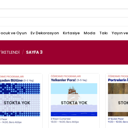
ocuk ve Oyun
Ev Dekorasyon
Kırtasiye
Moda
Takı
Yayın v
IKETLENDI
/
SAYFA 3
STOKTA YOK
STOKTA YOK
STO