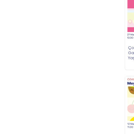
Ço
Gar
Ya