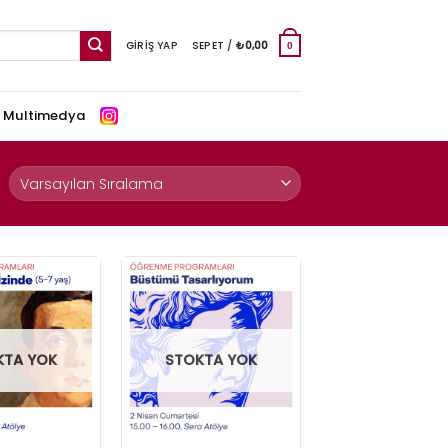
GIRIŞ YAP
SEPET /
₺
0,00
0
e Multimedya
KTA YOK
STOKTA YOK