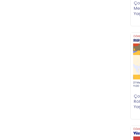
Ço
Me
Ya
Ço
Röl
Ya