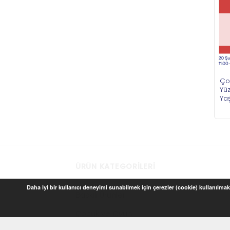
Ço
Yü
Ya
ÜRÜN KATEGORILERI
Daha iyi bir kullanıcı deneyimi sunabilmek için çerezler (cookie) kullanılmakt
Baskılı Ürünler
Çocuk ve Oyun