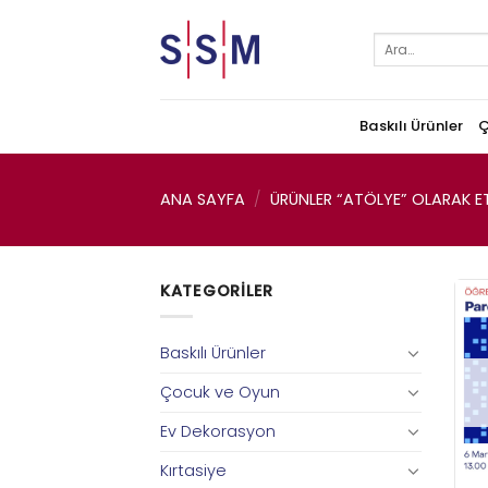
Skip
to
Ara:
content
Baskılı Ürünler
Ç
ANA SAYFA
/
ÜRÜNLER “ATÖLYE” OLARAK ET
KATEGORILER
Baskılı Ürünler
Çocuk ve Oyun
Ev Dekorasyon
Kırtasiye