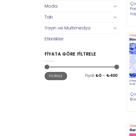
Ço
Moda
Pa
Ya
Takı
Yayın ve Multimedya
Etkinlikler
FIYATA GÖRE FILTRELE
En
En
Fiyat:
₺0
—
₺400
FILTRELE
düşük
yüksek
fiyat
fiyat
Ço
Bü