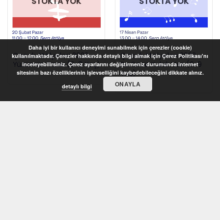
STOKTA YOK
STOKTA YOK
Daha iyi bir kullanıcı deneyimi sunabilmek için çerezler (cookie)
Çocuk Atölyeleri 2022 –
Çocuk Atölyeleri 2022 –
kullanılmaktadır. Çerezler hakkında detaylı bilgi almak için Çerez Politikası'nı
Yüzümün Yarısı (6-8 Yaş)
Bu Sese Kulak Ver! (6-9
inceleyebilirsiniz. Çerez ayarlarını değiştirmeniz durumunda internet
Yaş)
sitesinin bazı özelliklerinin işlevselliğini kaybedebileceğini dikkate alınız.
ONAYLA
detaylı bilgi
STOKTA YOK
STOKTA YOK
Çocuk Atölyeleri 2022 –
Çocuk Atölyeleri 2022 –