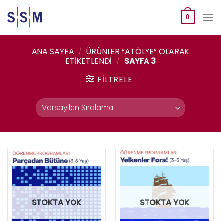
Skip
to
0
content
ANA SAYFA
/
ÜRÜNLER “ATÖLYE” OLARAK
ETIKETLENDI
/
SAYFA 3
FILTRELE
STOKTA YOK
STOKTA YOK