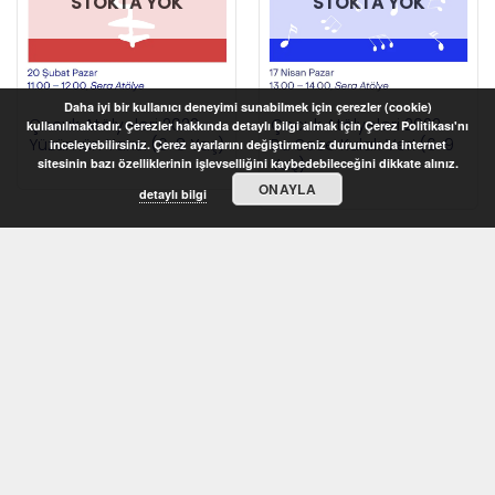
STOKTA YOK
STOKTA YOK
Daha iyi bir kullanıcı deneyimi sunabilmek için çerezler (cookie)
Çocuk Atölyeleri 2022 –
Çocuk Atölyeleri 2022 –
kullanılmaktadır. Çerezler hakkında detaylı bilgi almak için Çerez Politikası'nı
Yüzümün Yarısı (6-8 Yaş)
Bu Sese Kulak Ver! (6-9
inceleyebilirsiniz. Çerez ayarlarını değiştirmeniz durumunda internet
Yaş)
sitesinin bazı özelliklerinin işlevselliğini kaybedebileceğini dikkate alınız.
ONAYLA
detaylı bilgi
STOKTA YOK
STOKTA YOK
Çocuk Atölyeleri 2022 –
Çocuk Atölyeleri 2022 –