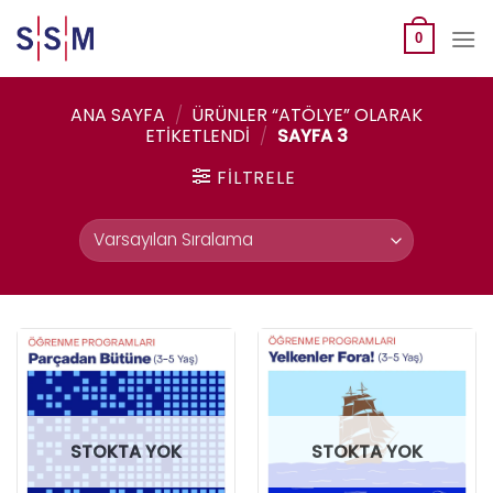
Skip
to
0
content
ANA SAYFA
/
ÜRÜNLER “ATÖLYE” OLARAK
ETIKETLENDI
/
SAYFA 3
FILTRELE
STOKTA YOK
STOKTA YOK