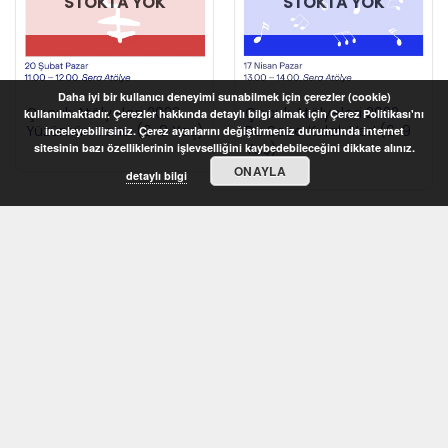
STOKTA YOK
STOKTA YOK
Daha iyi bir kullanıcı deneyimi sunabilmek için çerezler (cookie)
Çocuk Atölyeleri 2022 –
Çocuk Atölyeleri 2022 –
kullanılmaktadır. Çerezler hakkında detaylı bilgi almak için Çerez Politikası'nı
Yüzümün Yarısı (6-8 Yaş)
Bu Sese Kulak Ver! (6-9
inceleyebilirsiniz. Çerez ayarlarını değiştirmeniz durumunda internet
Yaş)
sitesinin bazı özelliklerinin işlevselliğini kaybedebileceğini dikkate alınız.
ONAYLA
detaylı bilgi
STOKTA YOK
STOKTA YOK
Çocuk Atölyeleri 2022 –
Çocuk Atölyeleri 2022 –