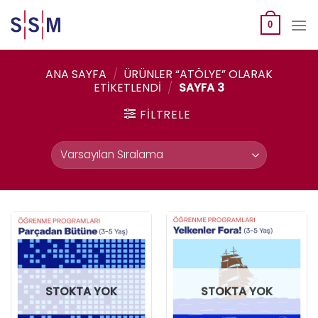
Skip
to
0
content
ANA SAYFA
/
ÜRÜNLER “ATÖLYE” OLARAK
ETIKETLENDI
/
SAYFA 3
FILTRELE
STOKTA YOK
STOKTA YOK