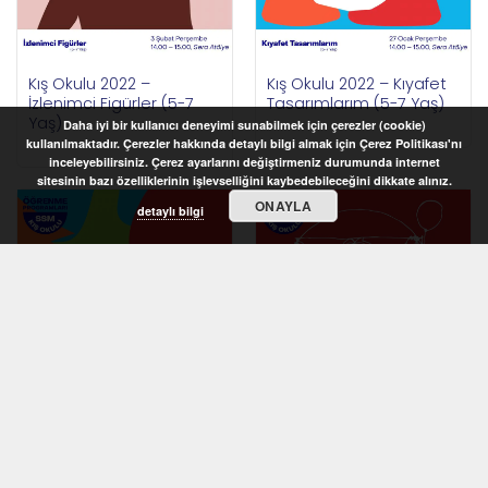
Kış Okulu 2022 –
Kış Okulu 2022 – Kıyafet
İzlenimci Figürler (5-7
Tasarımlarım (5-7 Yaş)
Yaş)
Daha iyi bir kullanıcı deneyimi sunabilmek için çerezler (cookie)
kullanılmaktadır. Çerezler hakkında detaylı bilgi almak için Çerez Politikası'nı
inceleyebilirsiniz. Çerez ayarlarını değiştirmeniz durumunda internet
sitesinin bazı özelliklerinin işlevselliğini kaybedebileceğini dikkate alınız.
ONAYLA
detaylı bilgi
STOKTA YOK
STOKTA YOK
Kış Okulu 2022 –
Kış Okulu 2022 –
Rengârenk Desenler (6-
Vücudumuzun Oranları
8 Yaş)
(6-8 Yaş)