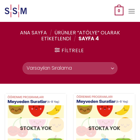
Skip
to
0
content
ANA SAYFA
/
ÜRÜNLER “ATÖLYE” OLARAK
ETIKETLENDI
/
SAYFA 4
FILTRELE
STOKTA YOK
STOKTA YOK