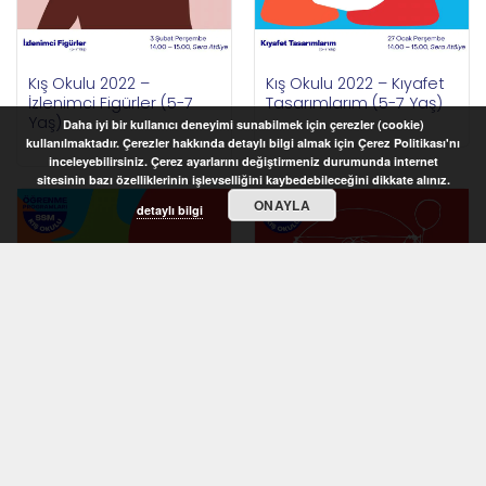
Kış Okulu 2022 –
Kış Okulu 2022 – Kıyafet
İzlenimci Figürler (5-7
Tasarımlarım (5-7 Yaş)
Yaş)
Daha iyi bir kullanıcı deneyimi sunabilmek için çerezler (cookie)
kullanılmaktadır. Çerezler hakkında detaylı bilgi almak için Çerez Politikası'nı
inceleyebilirsiniz. Çerez ayarlarını değiştirmeniz durumunda internet
sitesinin bazı özelliklerinin işlevselliğini kaybedebileceğini dikkate alınız.
ONAYLA
detaylı bilgi
STOKTA YOK
STOKTA YOK
Kış Okulu 2022 –
Kış Okulu 2022 –
Rengârenk Desenler (6-
Vücudumuzun Oranları
8 Yaş)
(6-8 Yaş)