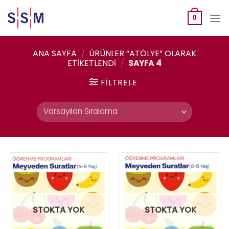
Skip
to
0
content
ANA SAYFA
/
ÜRÜNLER “ATÖLYE” OLARAK
ETIKETLENDI
/
SAYFA 4
FILTRELE
STOKTA YOK
STOKTA YOK