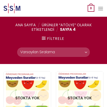
Skip
to
0
content
ANA SAYFA
/
ÜRÜNLER “ATÖLYE” OLARAK
ETIKETLENDI
/
SAYFA 4
FILTRELE
STOKTA YOK
STOKTA YOK