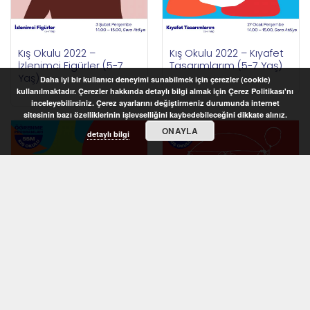
Kış Okulu 2022 –
Kış Okulu 2022 – Kıyafet
İzlenimci Figürler (5-7
Tasarımlarım (5-7 Yaş)
Yaş)
Daha iyi bir kullanıcı deneyimi sunabilmek için çerezler (cookie)
kullanılmaktadır. Çerezler hakkında detaylı bilgi almak için Çerez Politikası'nı
inceleyebilirsiniz. Çerez ayarlarını değiştirmeniz durumunda internet
sitesinin bazı özelliklerinin işlevselliğini kaybedebileceğini dikkate alınız.
ONAYLA
detaylı bilgi
STOKTA YOK
STOKTA YOK
Kış Okulu 2022 –
Kış Okulu 2022 –
Rengârenk Desenler (6-
Vücudumuzun Oranları
8 Yaş)
(6-8 Yaş)