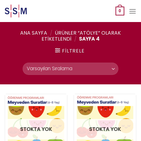
Skip
to
0
content
ANA SAYFA
/
ÜRÜNLER “ATÖLYE” OLARAK
ETIKETLENDI
/
SAYFA 4
FILTRELE
STOKTA YOK
STOKTA YOK