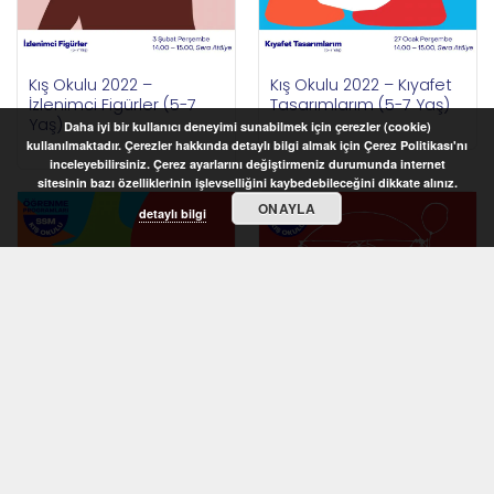
Kış Okulu 2022 –
Kış Okulu 2022 – Kıyafet
İzlenimci Figürler (5-7
Tasarımlarım (5-7 Yaş)
Yaş)
Daha iyi bir kullanıcı deneyimi sunabilmek için çerezler (cookie)
kullanılmaktadır. Çerezler hakkında detaylı bilgi almak için Çerez Politikası'nı
inceleyebilirsiniz. Çerez ayarlarını değiştirmeniz durumunda internet
sitesinin bazı özelliklerinin işlevselliğini kaybedebileceğini dikkate alınız.
ONAYLA
detaylı bilgi
STOKTA YOK
STOKTA YOK
Kış Okulu 2022 –
Kış Okulu 2022 –
Rengârenk Desenler (6-
Vücudumuzun Oranları
8 Yaş)
(6-8 Yaş)