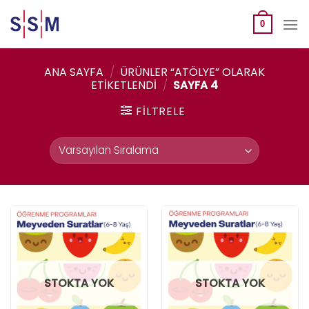
Skip
to
0
content
ANA SAYFA
/
ÜRÜNLER “ATÖLYE” OLARAK
ETIKETLENDI
/
SAYFA 4
FILTRELE
STOKTA YOK
STOKTA YOK