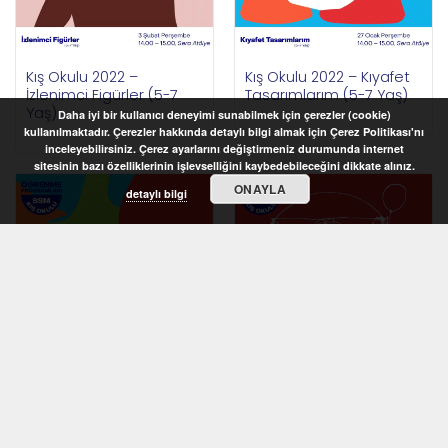
Kış Okulu 2022 –
Kış Okulu 2022 – Kıyafet
İzlenimci Figürler (5-7
Tasarımlarım (5-7 Yaş)
Yaş)
Daha iyi bir kullanıcı deneyimi sunabilmek için çerezler (cookie)
kullanılmaktadır. Çerezler hakkında detaylı bilgi almak için Çerez Politikası'nı
inceleyebilirsiniz. Çerez ayarlarını değiştirmeniz durumunda internet
sitesinin bazı özelliklerinin işlevselliğini kaybedebileceğini dikkate alınız.
ONAYLA
detaylı bilgi
STOKTA YOK
STOKTA YOK
Kış Okulu 2022 –
Kış Okulu 2022 –
Rengârenk Desenler (6-
Vücudumuzun Oranları
8 Yaş)
(6-8 Yaş)