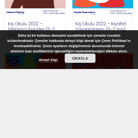
Kış Okulu 2022 –
Kış Okulu 2022 – Kıyafet
İzlenimci Figürler (5-7
Tasarımlarım (5-7 Yaş)
Yaş)
Daha iyi bir kullanıcı deneyimi sunabilmek için çerezler (cookie)
kullanılmaktadır. Çerezler hakkında detaylı bilgi almak için Çerez Politikası'nı
inceleyebilirsiniz. Çerez ayarlarını değiştirmeniz durumunda internet
sitesinin bazı özelliklerinin işlevselliğini kaybedebileceğini dikkate alınız.
ONAYLA
detaylı bilgi
STOKTA YOK
STOKTA YOK
Kış Okulu 2022 –
Kış Okulu 2022 –
Rengârenk Desenler (6-
Vücudumuzun Oranları
8 Yaş)
(6-8 Yaş)