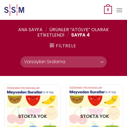
Skip
to
0
content
ANA SAYFA
/
ÜRÜNLER “ATÖLYE” OLARAK
ETIKETLENDI
/
SAYFA 4
FILTRELE
STOKTA YOK
STOKTA YOK