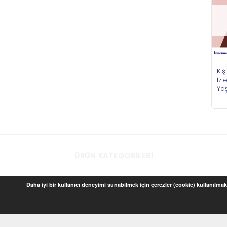
Kış
İzl
Ya
ÜRÜN KATEGORILERI
Baskılı Ürünler
Daha iyi bir kullanıcı deneyimi sunabilmek için çerezler (cookie) kullanılmakt
Çocuk ve Oyun
Ev Dekorasyon