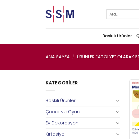
Skip
to
Ara:
content
Baskılı Ürünler
Ç
ANA SAYFA
/
ÜRÜNLER “ATÖLYE” OLARAK ET
KATEGORILER
Baskılı Ürünler
Çocuk ve Oyun
Ev Dekorasyon
Kırtasiye