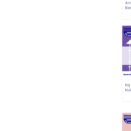
Ara
Be
Kı
Kul