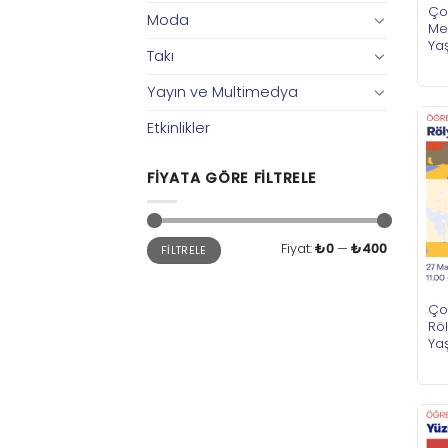
Ço
Moda
Me
Ya
Takı
Yayın ve Multimedya
Etkinlikler
FIYATA GÖRE FILTRELE
En
En
Fiyat:
₺0
—
₺400
FILTRELE
düşük
yüksek
fiyat
fiyat
Ço
Röl
Ya