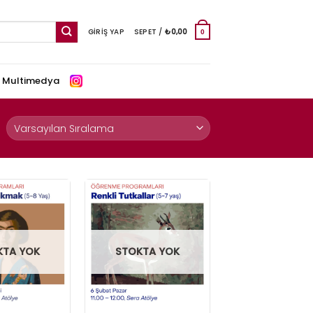
GIRIŞ YAP
SEPET /
₺
0,00
0
e Multimedya
KTA YOK
STOKTA YOK