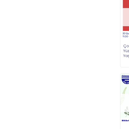
Ço
Yü
Ya