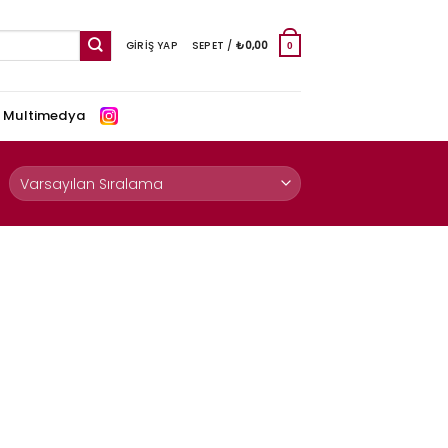
GIRIŞ YAP
SEPET /
₺
0,00
0
e Multimedya