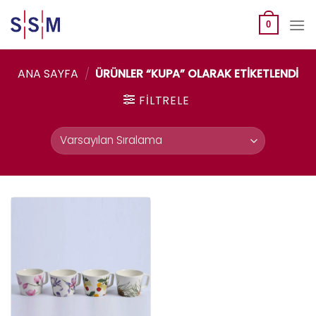
Skip
to
0
content
ANA SAYFA
/
ÜRÜNLER “KUPA” OLARAK ETIKETLENDI
FILTRELE