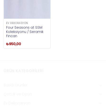
EV DEKORASYON
Four Seasons at SSM
Koleksiyonu / Seramik
Fincan
₺
950,00
ÜRÜN KATEGORILERI
Baskılı Ürünler
Çocuk ve Oyun
Ev Dekorasyon