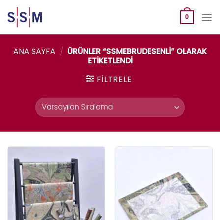
Skip
to
0
content
ANA SAYFA
/
ÜRÜNLER “SSMEBRUDESENLI” OLARAK
ETIKETLENDI
FILTRELE