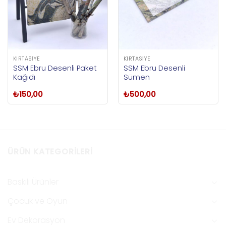
KIRTASIYE
KIRTASIYE
SSM Ebru Desenli Paket
SSM Ebru Desenli
Kağıdı
Sümen
₺
150,00
₺
500,00
ÜRÜN KATEGORILERI
Baskılı Ürünler
Çocuk ve Oyun
Ev Dekorasyon