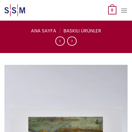
Skip
to
0
content
ANA SAYFA
/
BASKILI ÜRÜNLER