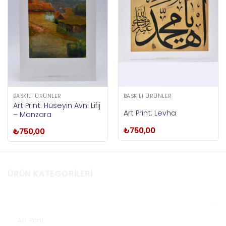
BASKILI ÜRÜNLER
BASKILI ÜRÜNLER
Art Print: Hüseyin Avni Lifij
Art Print: Levha
– Manzara
₺
750,00
₺
750,00
ÜRÜN KATEGORILERI
Baskılı Ürünler
Art Print