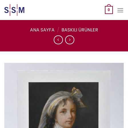
Skip
to
0
content
ANA SAYFA
/
BASKILI ÜRÜNLER