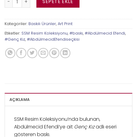
SEPETE EKLE
Kategoriler:
Baskılı Ürünler
,
Art Print
Etiketler:
SSM Resim Koleksiyonu
,
#baskı
,
#Abdülmecid Efendi
,
#Genç Kız
,
#AbdülmecidEfendiseçkisi
AÇIKLAMA
SSM Resim Koleksiyonu’nda bulunan,
Abdülmecid Efendi’ye ait
Genç Kız
adlı eseri
gösteren baskı.