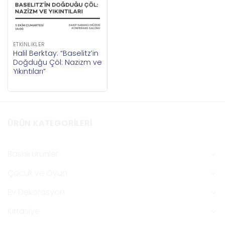
ETKINLIKLER
Halil Berktay: “Baselitz’in
Doğduğu Çöl: Nazizm ve
Yıkıntıları”
ÜRÜN KATEGORILERI
Baskılı Ürünler
Çocuk ve Oyun
Ev Dekorasyon
Kırtasiye