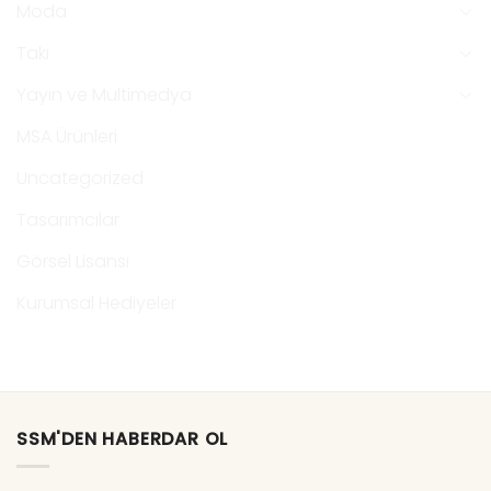
Moda
Takı
Yayın ve Multimedya
MSA Ürünleri
Uncategorized
Tasarımcılar
Görsel Lisansı
Kurumsal Hediyeler
Etkinlikler
SSM'DEN HABERDAR OL