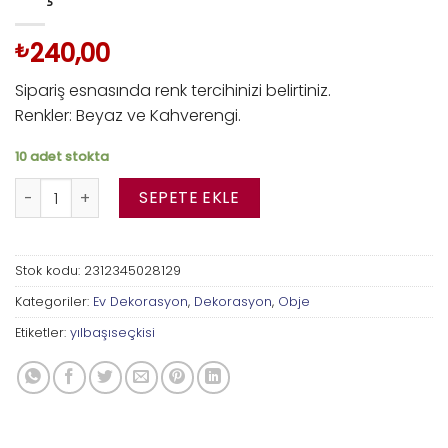
240,00
₺
Sipariş esnasında renk tercihinizi belirtiniz.
Renkler: Beyaz ve Kahverengi.
10 adet stokta
Küçük Kozalak Mum adet
SEPETE EKLE
Stok kodu:
2312345028129
Kategoriler:
Ev Dekorasyon
,
Dekorasyon
,
Obje
Etiketler:
yılbaşıseçkisi