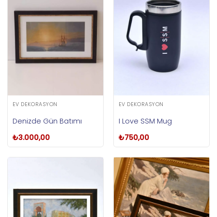
EV DEKORASYON
EV DEKORASYON
Denizde Gün Batımı
I Love SSM Mug
₺
3.000,00
₺
750,00