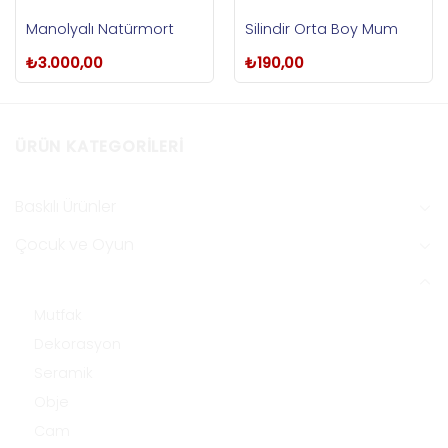
Manolyalı Natürmort
Silindir Orta Boy Mum
₺
3.000,00
₺
190,00
ÜRÜN KATEGORILERI
Baskılı Ürünler
Çocuk ve Oyun
Ev Dekorasyon
Mutfak
Dekorasyon
Seramik
Obje
Cam