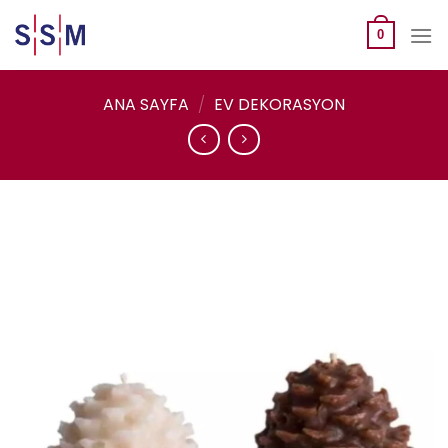
Skip
to
0
content
ANA SAYFA
/
EV DEKORASYON