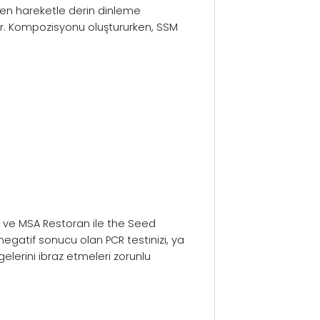
den hareketle derin dinleme
rlar. Kompozisyonu oluştururken, SSM
niz ve MSA Restoran ile the Seed
ş negatif sonucu olan PCR testinizi, ya
gelerini ibraz etmeleri zorunlu