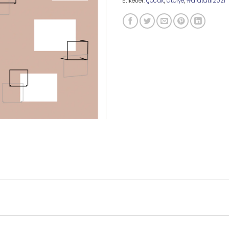
Etiketler:
çocuk
,
atölye
,
#aratatil2021