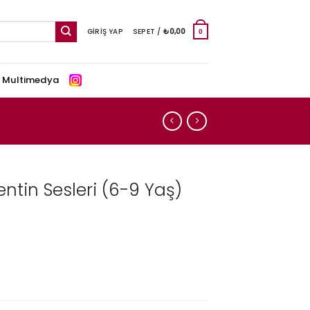
GIRIŞ YAP
SEPET /
₺
0,00
0
e Multimedya
entin Sesleri (6-9 Yaş)