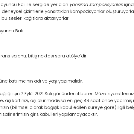
oyuncu Bali ile sergide yer alan
yansıma kompozisyonları
işin
eri deneysel çizimlerle yansıttıkları kompozisyonlar oluşturuyo
bu sesleri kağıtlara aktarıyorlar.
oyuncu Bali
ans salonu, bitiş noktası sera atölye’dir.
üne katılımcının adı ve yaşı yazılmalıdır.
sağlığı için 7 Eylül 2021 Salı gününden itibaren Müze ziyaretleri
rlikte, aşı kartınızı, aşı olunmadıysa en geç 48 saat önce yapılmı
zin (bilimsel olarak bağışık kabul edilen süreye göre) ilgili bel
safirlerimizin giriş kabulleri yapılamayacaktır.