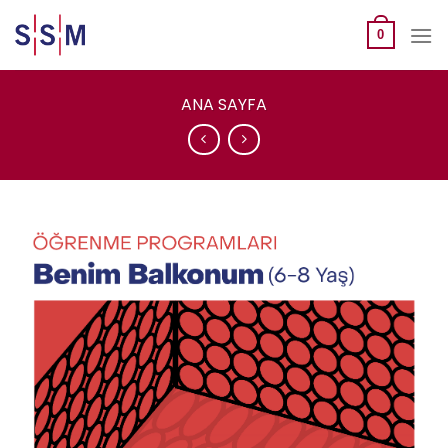
Skip
to
0
content
ANA SAYFA