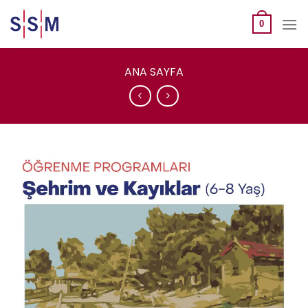
Skip
to
0
content
ANA SAYFA