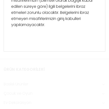
misafirlerimizin (bilimsel olarak bağışık kabul
edilen süreye göre) ilgili belgelerini ibraz
etmeleri zorunlu olacaktır. Belgelerini ibraz
etmeyen misafirlerimizin giriş kabulleri
yapılamayacaktır.
ÜRÜN KATEGORILERI
Baskılı Ürünler
Çocuk ve Oyun
Ev Dekorasyon