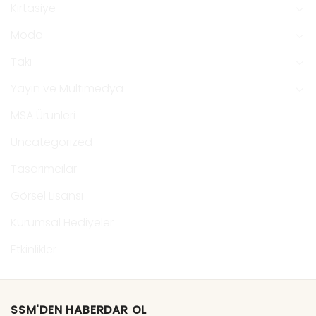
Kırtasiye
Moda
Takı
Yayın ve Multimedya
MSA Ürünleri
Uncategorized
Tasarımcılar
Görsel Lisansı
Kurumsal Hediyeler
Etkinlikler
SSM'DEN HABERDAR OL