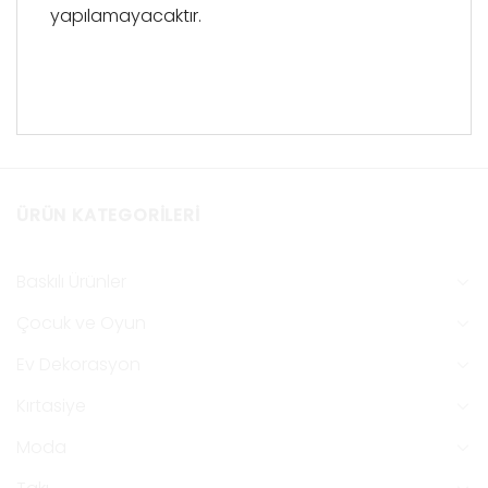
yapılamayacaktır.
ÜRÜN KATEGORILERI
Baskılı Ürünler
Çocuk ve Oyun
Ev Dekorasyon
Kırtasiye
Moda