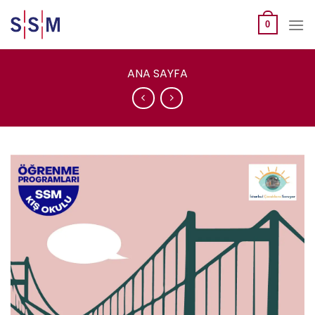
Skip
to
0
content
ANA SAYFA