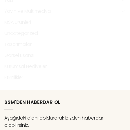
Takı
Yayın ve Multimedya
MSA Ürünleri
Uncategorized
Tasarımcılar
Görsel Lisansı
Kurumsal Hediyeler
Etkinlikler
SSM'DEN HABERDAR OL
Aşağıdaki alanı doldurarak bizden haberdar
olabilirsiniz.