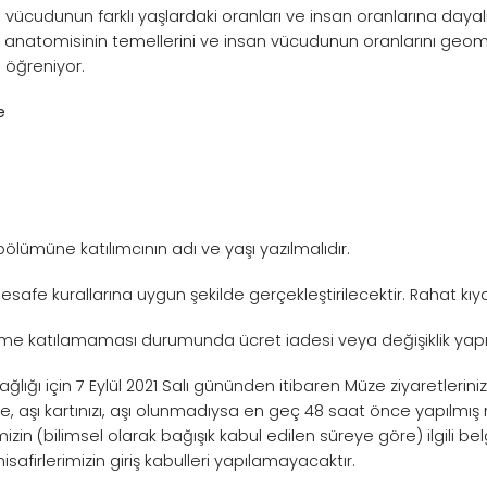
vücudunun farklı yaşlardaki oranları ve insan oranlarına dayalı
n anatomisinin temellerini ve insan vücudunun oranlarını geometri
 öğreniyor.
e
bölümüne katılımcının adı ve yaşı yazılmalıdır.
afe kurallarına uygun şekilde gerçekleştirilecektir. Rahat kıyafe
ğitime katılamaması durumunda ücret iadesi veya değişiklik yap
sağlığı için 7 Eylül 2021 Salı gününden itibaren Müze ziyaretleri
rlikte, aşı kartınızı, aşı olunmadıysa en geç 48 saat önce yapılmı
zin (bilimsel olarak bağışık kabul edilen süreye göre) ilgili bel
safirlerimizin giriş kabulleri yapılamayacaktır.