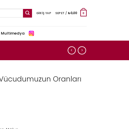
GIRIŞ YAP
SEPET /
₺
0,00
0
e Multimedya
– Vücudumuzun Oranları