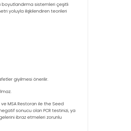
 boyutlandırma sistemleri çeşitli
 yoluyla ilişkilendiren teorileri
tler giyilmesi önerilir.
ılmaz.
niz ve MSA Restoran ile the Seed
ş negatif sonucu olan PCR testinizi, ya
gelerini ibraz etmeleri zorunlu