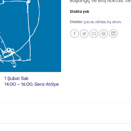
Başlangıç ve Bitiş Noktası: S
Stokta yok
Etiketler:
çocuk
,
atölye
,
kış okulu