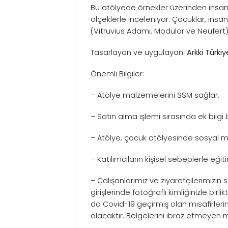
Bu atölyede örnekler üzerinden insan 
ölçeklerle inceleniyor. Çocuklar, insa
(Vitruvius Adamı, Modulor ve Neufert)
Tasarlayan ve uygulayan:
Arkki Türkiy
Önemli Bilgiler:
– Atölye malzemelerini SSM sağlar.
– Satın alma işlemi sırasında ek bilgi 
– Atölye, çocuk atölyesinde sosyal mes
– Katılımcıların kişisel sebeplerle e
– Çalışanlarımız ve ziyaretçilerimizin 
girişlerinde fotoğraflı kimliğinizle bi
da Covid-19 geçirmiş olan misafirlerimi
olacaktır. Belgelerini ibraz etmeyen mi