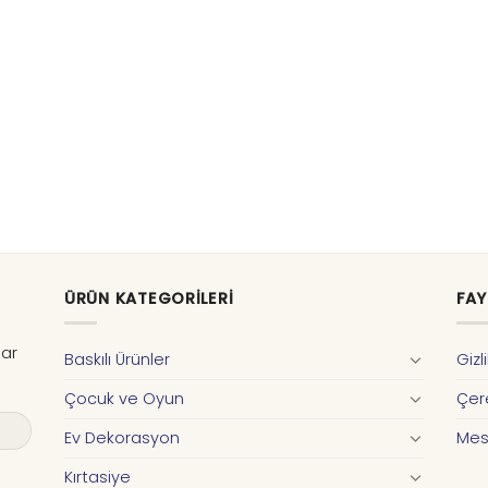
ÜRÜN KATEGORILERI
FAY
dar
Baskılı Ürünler
Gizl
Çocuk ve Oyun
Çere
Ev Dekorasyon
Mes
Kırtasiye