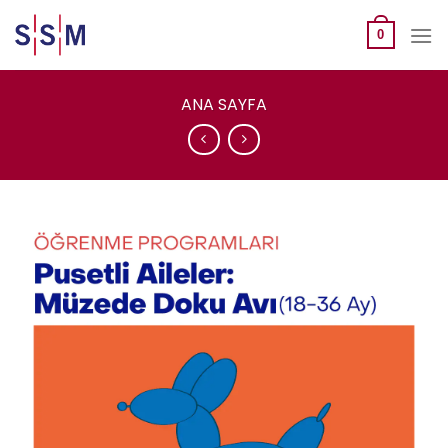
Skip
to
0
content
ANA SAYFA