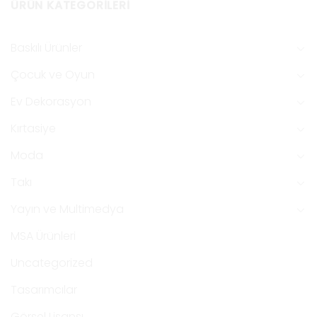
ÜRÜN KATEGORILERI
Baskılı Ürünler
Çocuk ve Oyun
Ev Dekorasyon
Kırtasiye
Moda
Takı
Yayın ve Multimedya
MSA Ürünleri
Uncategorized
Tasarımcılar
Görsel Lisansı