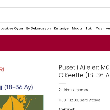
ocuk ve Oyun
Ev Dekorasyon
Kırtasiye
Moda
Takı
Yayın v
Pusetli Aileler: 
O’Keeffe (18-36 A
21 Ekim Perşembe
11.00 – 12.00, Sera Atölye
Stokta yok