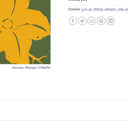
Etiketler:
çocuk
,
atölye
,
yetişkin
,
aile
,
pu