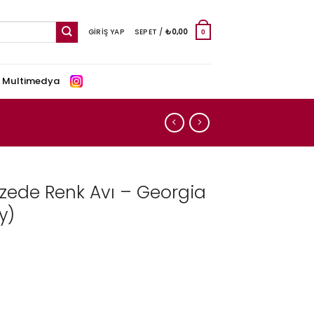
GIRIŞ YAP
SEPET /
₺
0,00
0
e Multimedya
Müzede Renk Avı – Georgia
y)