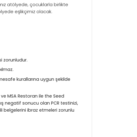
ız atölyede, çocuklarla birlikte
yede eşlikçimiz olacak.
si zorunludur.
pılmaz.
mesafe kurallarına uygun şekilde
iz ve MSA Restoran ile the Seed
mış negatif sonucu olan PCR testinizi,
i belgelerini ibraz etmeleri zorunlu