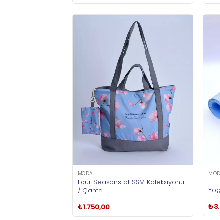
MODA
MOD
Four Seasons at SSM Koleksiyonu
Yog
/ Çanta
₺
3
₺
1.750,00