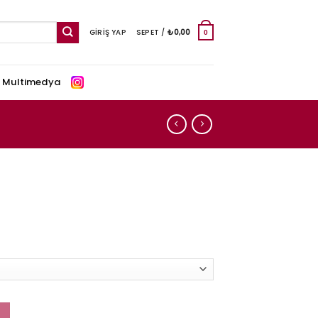
GIRIŞ YAP
SEPET /
₺
0,00
0
e Multimedya