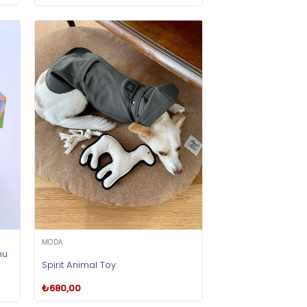
MODA
nu
Spirit Animal Toy
₺
680,00