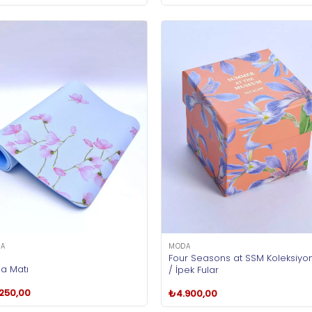
A
MODA
Four Seasons at SSM Koleksiyo
a Matı
/ İpek Fular
.250,00
₺
4.900,00