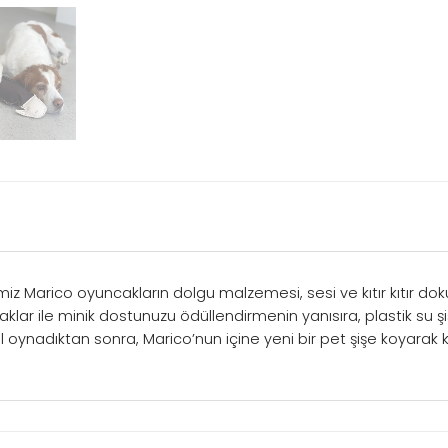
iz Marico oyuncakların dolgu malzemesi, sesi ve kıtır kıtır dok
lar ile minik dostunuzu ödüllendirmenin yanısıra, plastik su ş
ol oynadıktan sonra, Marico’nun içine yeni bir pet şişe koyarak kıtı