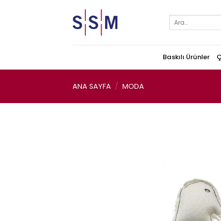
Skip
to
Ara:
content
Baskılı Ürünler
Ç
ANA SAYFA
/
MODA