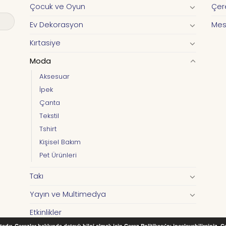
Çocuk ve Oyun
Çere
Ev Dekorasyon
Mes
Kırtasiye
Moda
Aksesuar
İpek
Çanta
Tekstil
Tshirt
Kişisel Bakım
Pet Ürünleri
Takı
Yayın ve Multimedya
Etkinlikler
adır. Çerezler hakkında detaylı bilgi almak için Çerez Politikası'nı inceleyebilirsiniz. 