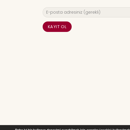
Daha iyi bir kullanıcı deneyimi sunabilmek için çerezler (cookie) kullanılmakt