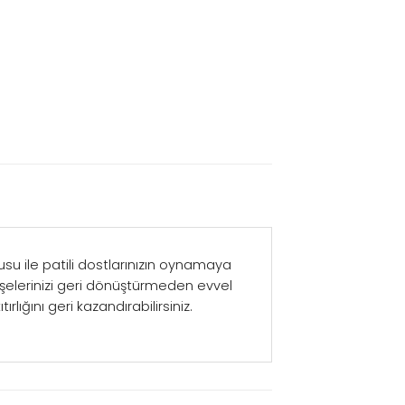
usu ile patili dostlarınızın oynamaya
işelerinizi geri dönüştürmeden evvel
rlığını geri kazandırabilirsiniz.