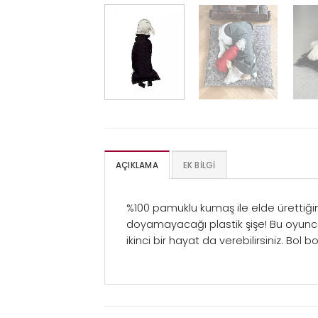
AÇIKLAMA
EK BILGI
%100 pamuklu kumaş ile elde ürettiğim
doyamayacağı plastik şişe! Bu oyuncak
ikinci bir hayat da verebilirsiniz. Bol b