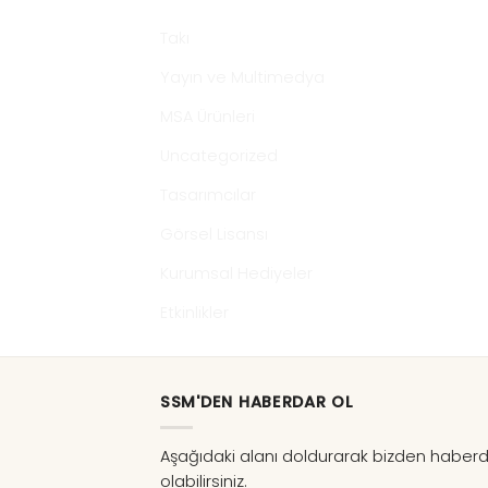
Takı
Yayın ve Multimedya
MSA Ürünleri
Uncategorized
Tasarımcılar
Görsel Lisansı
Kurumsal Hediyeler
Etkinlikler
SSM'DEN HABERDAR OL
Aşağıdaki alanı doldurarak bizden haber
olabilirsiniz.