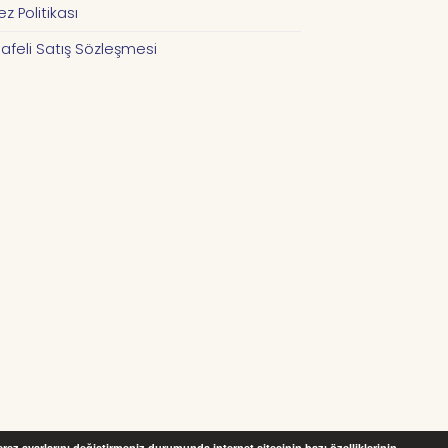
z Politikası
afeli Satış Sözleşmesi
Çerez ayarlarını değiştirmeniz durumunda internet sitesinin bazı özelliklerinin