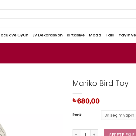
ocuk ve Oyun
Ev Dekorasyon
Kırtasiye
Moda
Takı
Yayın v
Mariko Bird Toy
680,00
₺
Renk
Mariko Bird Toy adet
SEPETE EKLE