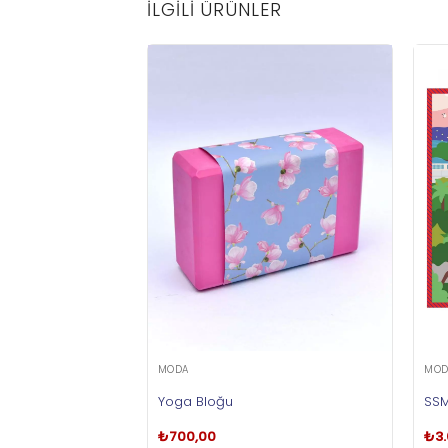
İLGILI ÜRÜNLER
MODA
MOD
Yoga Bloğu
SSM
₺
700,00
₺
3