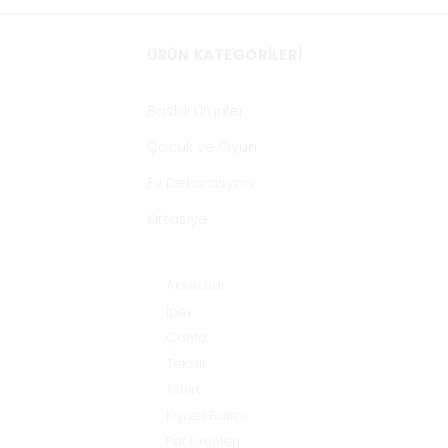
ÜRÜN KATEGORILERI
Baskılı Ürünler
Çocuk ve Oyun
Ev Dekorasyon
Kırtasiye
Moda
Aksesuar
İpek
Çanta
Tekstil
Tshirt
Kişisel Bakım
Pet Ürünleri