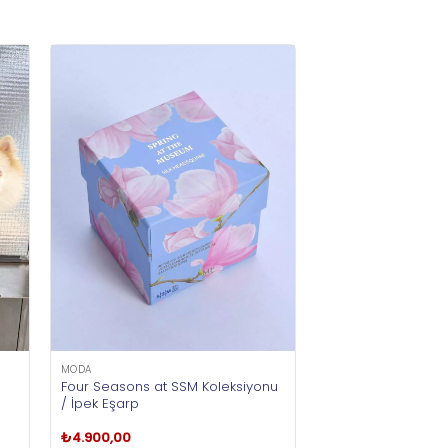
MODA
Four Seasons at SSM Koleksiyonu
/ İpek Eşarp
₺
4.900,00