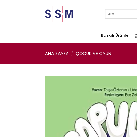
Skip
to
Ara:
content
Baskılı Ürünler
Ç
ANA SAYFA
/
ÇOCUK VE OYUN