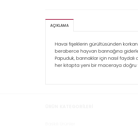
AÇIKLAMA
Havai fişeklerin gürültüsünden korkan 
beraberce hayvan barınağına giderle
Papuduk, barınaklar için nasıl faydal
her kitapta yeni bir maceraya doğru y
ÜRÜN KATEGORILERI
Baskılı Ürünler
Çocuk ve Oyun