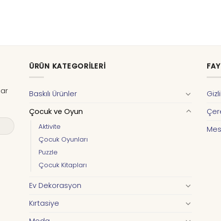
ÜRÜN KATEGORILERI
FAY
dar
Baskılı Ürünler
Gizl
Çocuk ve Oyun
Çere
Aktivite
Mes
Çocuk Oyunları
Puzzle
Çocuk Kitapları
Ev Dekorasyon
Kırtasiye
Moda