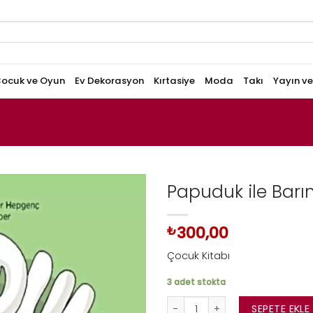
ocuk ve Oyun
Ev Dekorasyon
Kırtasiye
Moda
Takı
Yayın v
Papuduk ile Barın
300,00
₺
Çocuk Kitabı
3 adet stokta
Papuduk ile Barınak Sakinleri 
SEPETE EKLE