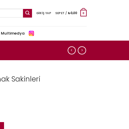
GIRIŞ YAP
SEPET /
₺
0,00
0
e Multimedya
ak Sakinleri
adet