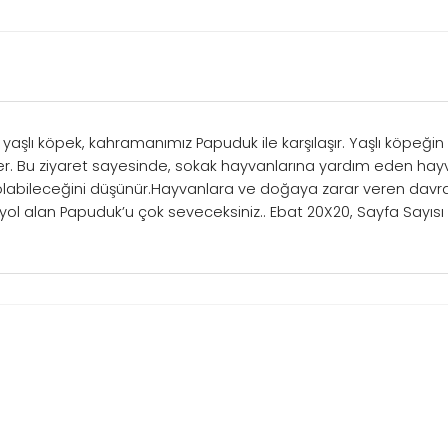
yaşlı köpek, kahramanımız Papuduk ile karşılaşır. Yaşlı köpeğin
r. Bu ziyaret sayesinde, sokak hayvanlarına yardım eden hayv
ı olabileceğini düşünür.Hayvanlara ve doğaya zarar veren davra
ol alan Papuduk’u çok seveceksiniz.. Ebat 20X20, Sayfa Sayısı 