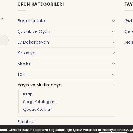
ÜRÜN KATEGORILERI
FAY
dar
Baskılı Ürünler
Gizl
Çocuk ve Oyun
Çere
Ev Dekorasyon
Mes
Kırtasiye
Moda
Takı
Yayın ve Multimedya
Kitap
Sergi Katalogları
Çocuk Kitapları
Etkinlikler
adır. Çerezler hakkında detaylı bilgi almak için Çerez Politikası'nı inceleyebilirsiniz. 