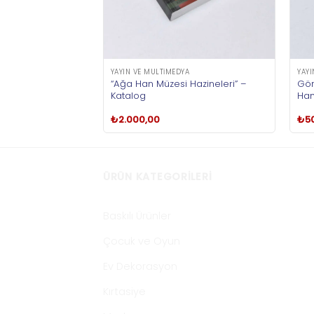
YAYIN VE MULTIMEDYA
YAYI
“Ağa Han Müzesi Hazineleri” –
Gör
Katalog
Ham
₺
2.000,00
₺
5
ÜRÜN KATEGORILERI
Baskılı Ürünler
Çocuk ve Oyun
Ev Dekorasyon
Kırtasiye