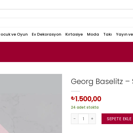
ocuk ve Oyun
Ev Dekorasyon
Kırtasiye
Moda
Takı
Yayın v
Georg Baselitz – 
1.500,00
₺
24 adet stokta
Georg Baselitz - Son On Yıl ade
SEPETE EKLE