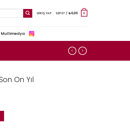
GIRIŞ YAP
SEPET /
₺
0,00
0
e Multimedya
Son On Yıl
t