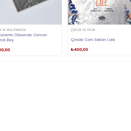
N VE MULTIMEDYA
ÇOCUK VE OYUN
ünenin Ötesinde Osman
Çinide Canı Sıkılan Lale
di Bey
₺
400,00
00,00