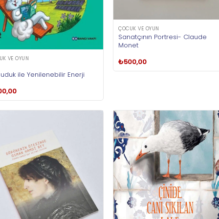
ÇOCUK VE OYUN
Sanatçının Portresi- Claude
Monet
UK VE OYUN
₺
500,00
uduk ile Yenilenebilir Enerji
00,00