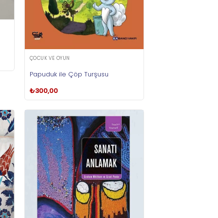
ÇOCUK VE OYUN
Papuduk ile Çöp Turşusu
₺
300,00