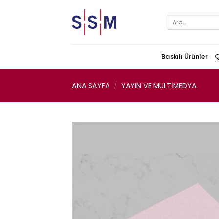
Skip
to
Ara:
content
Baskılı Ürünler
Ç
ANA SAYFA
/
YAYIN VE MULTIMEDYA