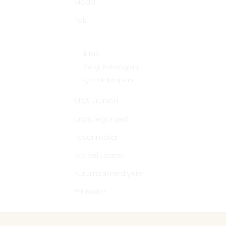
Moda
Takı
Yayın ve Multimedya
Kitap
Sergi Katalogları
Çocuk Kitapları
MSA Ürünleri
Uncategorized
Tasarımcılar
Görsel Lisansı
Kurumsal Hediyeler
Etkinlikler