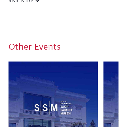
Read More
amacından esinlenerek hazırlanan zengin bir
programla ziyaretçilere veda ediyor.
Etkinlik serisi, 6 Nisan 2019 Cumartesi sabahı saat
09:00’da Cihangir Yoga eğitmenleri eşliğinde
yapılacak yoga seansıyla açılıyor. Sergi salonlarından,
tavanı yıldızlarla süslü Kozmizm bölümünde
Other Events
gerçekleştirilecek etkinlik, ressam ve müzisyen
Mikhail Matiushin’in öncüsü olduğu avangard akım
Organik Kültür Okulu sanatçılarının, eserlerini
yaratırken duyularını zenginleştirmek amacıyla
uyguladıkları meditatif yöntemlerden ilhamla, yoga
pratiğini ritimle birleştirecek.
Saat 10:30’da, serginin küratörlüğünü üstlenen ve
eserlerin büyük bir kısmının ödünç alındığı MOMus–
Modern Sanat Müzesi – Costakis Koleksiyonu Müdürü
Dr. Maria Tsantsanoglou’nun sergi turu
gerçekleştirilecek.