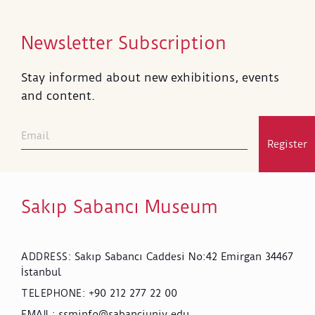
16:30 – 18:00: Konser - Transcription Ensemble (Rus
bestecilerin, 20. yüzyılın ilk yarısından eserleri)
Newsletter Subscription
Stay informed about new exhibitions, events
and content.
*“Rus Avangardı. Sanat ve Tasarımla Geleceği
Düşlemek” sergisi ve etkinlikler 6 ve 7 Nisan’da
ücretsizdir.
Register
** Küratörlü sergi turu İngilizce gerçekleştirilecektir.
***Konferansın dili İngilizcedir. İngilizceden Türkçeye
Sakıp Sabancı Museum
simültane tercüme yapılacaktır.
Sakıp Sabancı Caddesi No:42 Emirgan 34467
ADDRESS
:
İstanbul
+90 212 277 22 00
TELEPHONE
:
ssminfo@sabanciuniv.edu
EMAIL
: