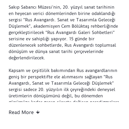
Sakıp Sabancı Müzesi’nin, 20. yüzyıl sanat tarihinin
en heyecan verici dönemlerinden birine odaklandığı
sergisi “Rus Avangardı. Sanat ve Tasarımla Geleceği
Düşlemek”, akademisyen Cem Bölüktaş rehberliğinde
gerçekleştirilecek “Rus Avangardı Galeri Sohbetleri”
serisine ev sahipliği yapıyor. 15 günde bir
düzenlenecek sohbetlerde, Rus Avangardı toplumsal
dönüşüm ve dünya sanat tarihi çerçevelerinde
değerlendirilecek.
Kapsam ve çeşitlilik bakımından Rus avangardlarının
geniş bir perspektifte ele alınmasını sağlayan “Rus
Avangardı, Sanat ve Tasarımla Geleceği Düşlemek”
sergisi sadece 20. yüzyılın ilk çeyreğindeki deneysel
üretimlerin dönüşümünü değil, bu dönemden
günümüze kadar geçen süreçte değişen paradigmalara
rağmen sanatlardaki sürekliliği de görünür kılıyor.
Read More
Bu dönüşüm ve sürekliliğe odaklanacak “Rus
Avangardı Galeri Sohbetleri Serisi”, Rus