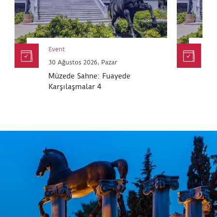
30 Mart Cumartesi, 11:00 - 12:30
*Katılım müze biletiyle ücretsizdir.
Event
E
30 Ağustos 2026, Pazar
30
Müzede Sahne: Fuayede
M
Karşılaşmalar 4
K