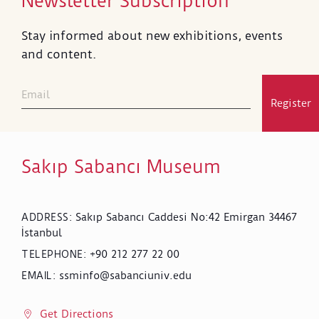
Newsletter Subscription
Stay informed about new exhibitions, events
and content.
Register
Sakıp Sabancı Museum
Sakıp Sabancı Caddesi No:42 Emirgan 34467
ADDRESS
:
İstanbul
+90 212 277 22 00
TELEPHONE
:
ssminfo@sabanciuniv.edu
EMAIL
:
Get Directions