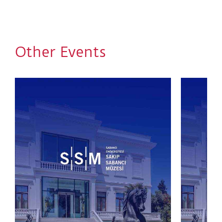
İmparatorluğu’nun son yıllarından Bolşevik
Devrimi’ne ortaya çıkan toplumsal ve düşünsel
koşulların ışığında, Rus sanatçıların geliştirdiği
estetik denemelerin serüvenini, Batılı modern sanat
Other Events
akımlarıyla karşılaştırmalı bir şekilde inceleyerek,
avangardın günümüzdeki etkilerini sorgulamayı
hedefliyor.
Program
19 Ocak Cumartesi, 11:00 - 12:30
2 Şubat Cumartesi, 11:00 - 12:30
16 Şubat Cumartesi, 11:00 - 12:30
2 Mart Cumartesi, 11:00 - 12:30
16 Mart Cumartesi, 11:00 - 12:30