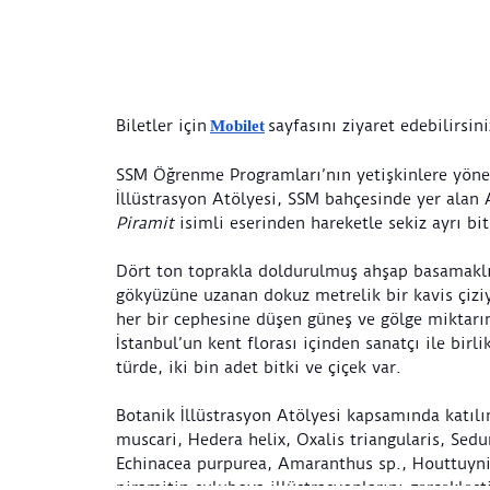
Biletler için
sayfasını ziyaret edebilirsin
Mobilet
SSM Öğrenme Programları’nın yetişkinlere yönel
İllüstrasyon Atölyesi, SSM bahçesinde yer alan
Piramit
isimli eserinden hareketle sekiz ayrı bi
Dört ton toprakla doldurulmuş ahşap basamaklı
gökyüzüne uzanan dokuz metrelik bir kavis çiziy
her bir cephesine düşen güneş ve gölge miktarın
İstanbul’un kent florası içinden sanatçı ile birli
türde, iki bin adet bitki ve çiçek var.
Botanik İllüstrasyon Atölyesi kapsamında katılım
muscari, Hedera helix, Oxalis triangularis, Se
Echinacea purpurea, Amaranthus sp., Houttuynia 
piramitin suluboya illüstrasyonlarını gerçekleşti