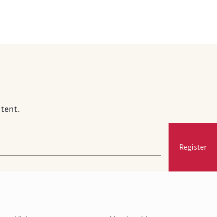
tent.
Register