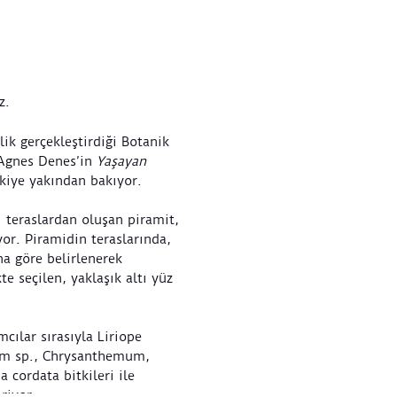
iz.
ik gerçekleştirdiği Botanik
 Agnes Denes’in
Yaşayan
tkiye yakından bakıyor.
 teraslardan oluşan piramit,
or. Piramidin teraslarında,
a göre belirlenerek
kte seçilen, yaklaşık altı yüz
cılar sırasıyla Liriope
dum sp., Chrysanthemum,
cordata bitkileri ile
riyor.