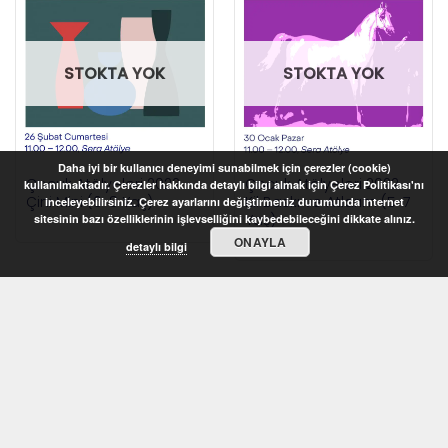
STOKTA YOK
STOKTA YOK
Daha iyi bir kullanıcı deneyimi sunabilmek için çerezler (cookie)
Çocuk Atölyeleri 2022 –
Çocuk Atölyeleri 2022 –
kullanılmaktadır. Çerezler hakkında detaylı bilgi almak için Çerez Politikası'nı
Çini Mini (6-8 Yaş)
Kil Baskı ve Atlarım (5-7
inceleyebilirsiniz. Çerez ayarlarını değiştirmeniz durumunda internet
Yaş)
sitesinin bazı özelliklerinin işlevselliğini kaybedebileceğini dikkate alınız.
ONAYLA
detaylı bilgi
STOKTA YOK
STOKTA YOK