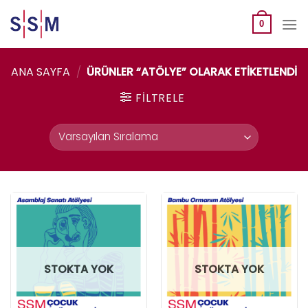
Skip
to
0
content
ANA SAYFA
/
ÜRÜNLER “ATÖLYE” OLARAK ETIKETLENDI
FILTRELE
STOKTA YOK
STOKTA YOK