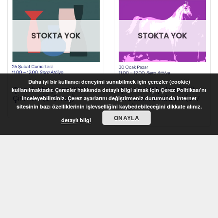
STOKTA YOK
STOKTA YOK
Daha iyi bir kullanıcı deneyimi sunabilmek için çerezler (cookie)
Çocuk Atölyeleri 2022 –
Çocuk Atölyeleri 2022 –
kullanılmaktadır. Çerezler hakkında detaylı bilgi almak için Çerez Politikası'nı
Çini Mini (6-8 Yaş)
Kil Baskı ve Atlarım (5-7
inceleyebilirsiniz. Çerez ayarlarını değiştirmeniz durumunda internet
Yaş)
sitesinin bazı özelliklerinin işlevselliğini kaybedebileceğini dikkate alınız.
ONAYLA
detaylı bilgi
STOKTA YOK
STOKTA YOK