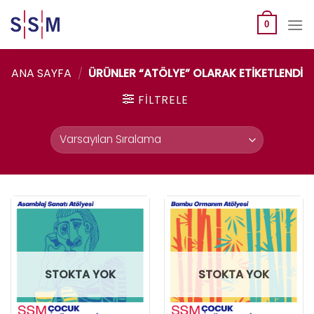
Skip
to
0
content
ANA SAYFA
/
ÜRÜNLER “ATÖLYE” OLARAK ETIKETLENDI
FILTRELE
STOKTA YOK
STOKTA YOK