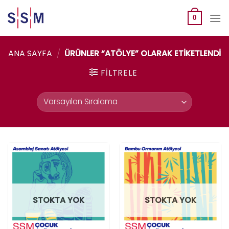
Skip
to
0
content
ANA SAYFA
/
ÜRÜNLER “ATÖLYE” OLARAK ETIKETLENDI
FILTRELE
STOKTA YOK
STOKTA YOK