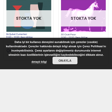
STOKTA YOK
STOKTA YOK
Daha iyi bir kullanıcı deneyimi sunabilmek için çerezler (cookie)
Çocuk Atölyeleri 2022 –
Çocuk Atölyeleri 2022 –
kullanılmaktadır. Çerezler hakkında detaylı bilgi almak için Çerez Politikası'nı
Çini Mini (6-8 Yaş)
Kil Baskı ve Atlarım (5-7
inceleyebilirsiniz. Çerez ayarlarını değiştirmeniz durumunda internet
Yaş)
sitesinin bazı özelliklerinin işlevselliğini kaybedebileceğini dikkate alınız.
ONAYLA
detaylı bilgi
STOKTA YOK
STOKTA YOK