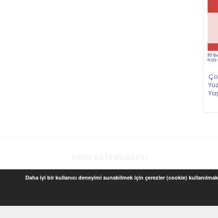
Ço
Yü
Ya
ÜRÜN KATEGORILERI
Daha iyi bir kullanıcı deneyimi sunabilmek için çerezler (cookie) kullanılmakt
Baskılı Ürünler
Çocuk ve Oyun