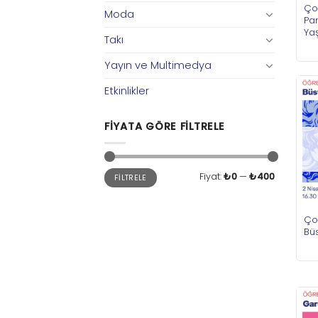
Ço
Moda
Pa
Ya
Takı
Yayın ve Multimedya
Etkinlikler
FIYATA GÖRE FILTRELE
En
En
Fiyat:
₺0
—
₺400
FILTRELE
düşük
yüksek
fiyat
fiyat
Ço
Bü