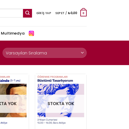
GIRIŞ YAP
SEPET /
₺
0,00
0
e Multimedya
KTA YOK
STOKTA YOK