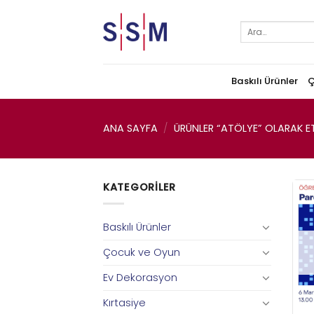
Skip
to
Ara:
content
Baskılı Ürünler
Ç
ANA SAYFA
/
ÜRÜNLER “ATÖLYE” OLARAK ET
KATEGORILER
Baskılı Ürünler
Çocuk ve Oyun
Ev Dekorasyon
Kırtasiye