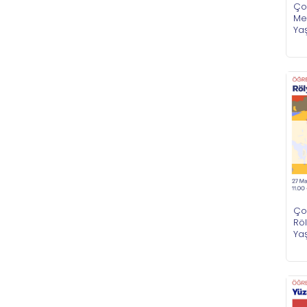
Ço
Me
Ya
Ço
Röl
Ya