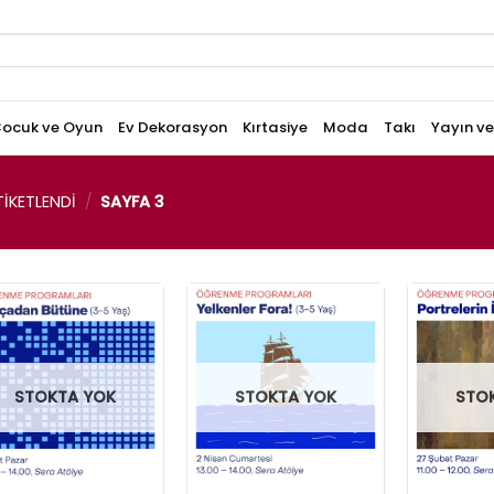
ocuk ve Oyun
Ev Dekorasyon
Kırtasiye
Moda
Takı
Yayın v
IKETLENDI
/
SAYFA 3
STOKTA YOK
STOKTA YOK
STO