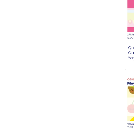
Ço
Gar
Ya