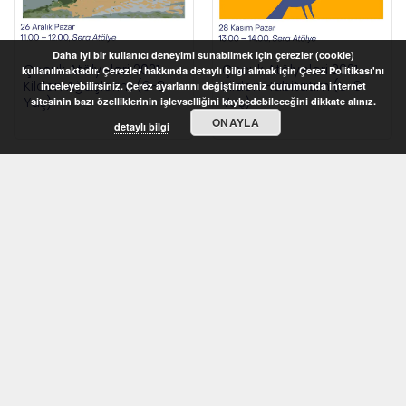
Daha iyi bir kullanıcı deneyimi sunabilmek için çerezler (cookie)
Çocuk Atölyeleri 2021 –
Çocuk Atölyeleri 2021 –
kullanılmaktadır. Çerezler hakkında detaylı bilgi almak için Çerez Politikası'nı
Kilden Ağaçlarım (6-8
Kilden Habitatım (5-8
inceleyebilirsiniz. Çerez ayarlarını değiştirmeniz durumunda internet
Yaş)
Yaş)
sitesinin bazı özelliklerinin işlevselliğini kaybedebileceğini dikkate alınız.
ONAYLA
detaylı bilgi
STOKTA YOK
STOKTA YOK
Çocuk Atölyeleri 2021 –
Çocuk Atölyeleri 2021 –
Konuşan Tekerler (6-8
Köpük Heykeller (5-8
Yaş)
Yaş)