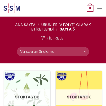
Skip
to
0
content
ANA SAYFA
/
ÜRÜNLER “ATÖLYE” OLARAK
ETIKETLENDI
/
SAYFA 5
FILTRELE
STOKTA YOK
STOKTA YOK