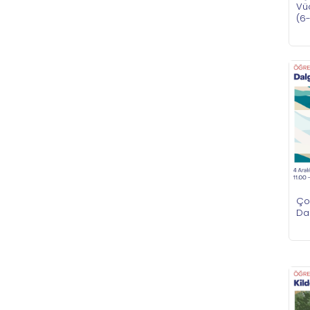
Vü
(6
Çoc
Dal