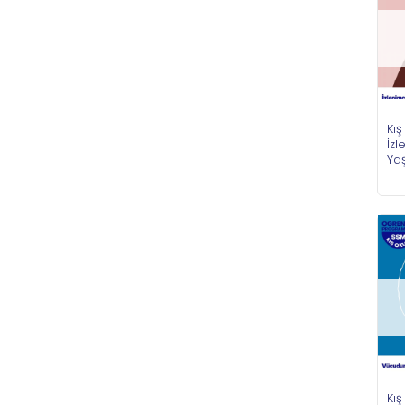
Kış
İzl
Ya
Kış