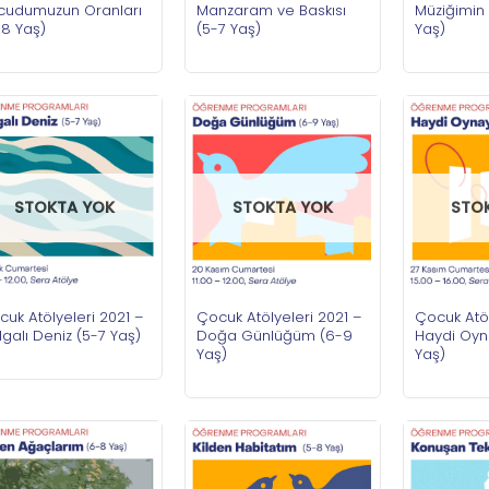
cudumuzun Oranları
Manzaram ve Baskısı
Müziğimin 
-8 Yaş)
(5-7 Yaş)
Yaş)
STOKTA YOK
STOKTA YOK
STO
uk Atölyeleri 2021 –
Çocuk Atölyeleri 2021 –
Çocuk Atöl
galı Deniz (5-7 Yaş)
Doğa Günlüğüm (6-9
Haydi Oyn
Yaş)
Yaş)