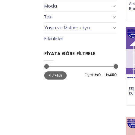
Ara
Moda
Be
Takı
Yayın ve Multimedya
Etkinlikler
FIYATA GÖRE FILTRELE
En
En
Fiyat:
₺0
—
₺400
FILTRELE
düşük
yüksek
fiyat
fiyat
Kı
Kul