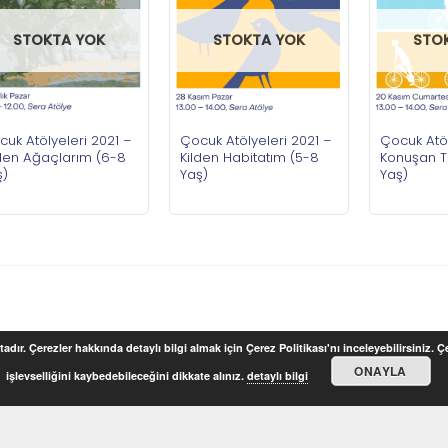
STOKTA YOK
STOKTA YOK
STO
uk Atölyeleri 2021 –
Çocuk Atölyeleri 2021 –
Çocuk Atöl
lden Ağaçlarım (6-8
Kilden Habitatım (5-8
Konuşan T
ş)
Yaş)
Yaş)
adır. Çerezler hakkında detaylı bilgi almak için Çerez Politikası'nı inceleyebilirsiniz. 
ONAYLA
işlevselliğini kaybedebileceğini dikkate alınız.
detaylı bilgi