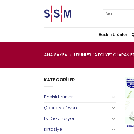
Skip
to
Ara:
content
Baskılı Ürünler
Ç
ANA SAYFA
/
ÜRÜNLER “ATÖLYE” OLARAK ET
KATEGORILER
Baskılı Ürünler
Çocuk ve Oyun
Ev Dekorasyon
Kırtasiye