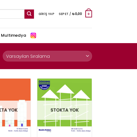
GIRIŞ YAP
SEPET /
₺
0,00
0
e Multimedya
KTA YOK
STOKTA YOK