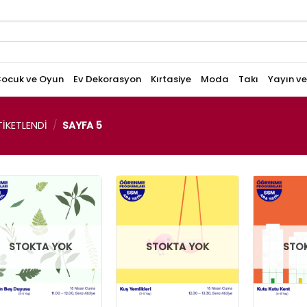
ocuk ve Oyun
Ev Dekorasyon
Kırtasiye
Moda
Takı
Yayın v
IKETLENDI
/
SAYFA 5
STOKTA YOK
STOKTA YOK
STO