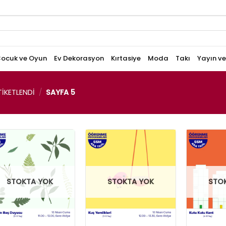
ocuk ve Oyun
Ev Dekorasyon
Kırtasiye
Moda
Takı
Yayın v
IKETLENDI
/
SAYFA 5
STOKTA YOK
STOKTA YOK
STO