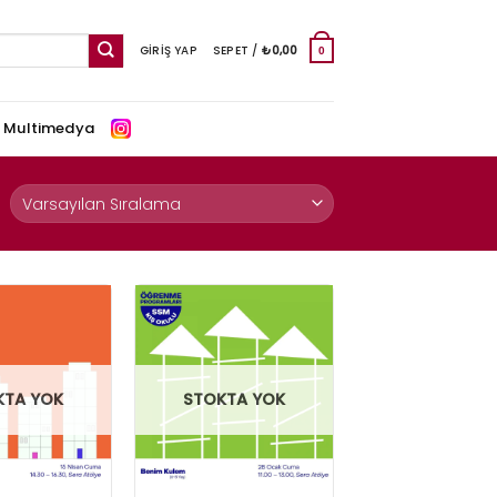
GIRIŞ YAP
SEPET /
₺
0,00
0
e Multimedya
KTA YOK
STOKTA YOK