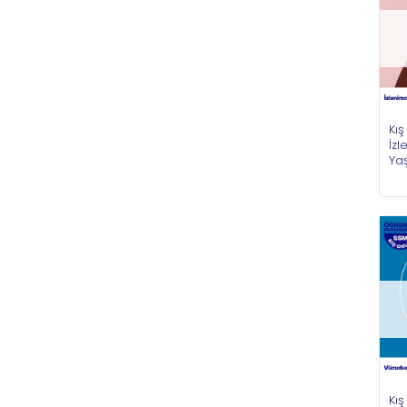
Kış
İzl
Ya
Kış