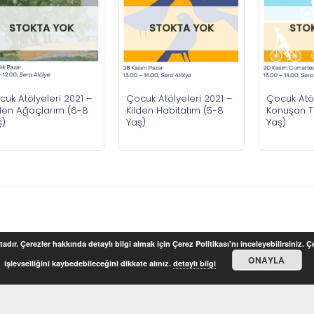
STOKTA YOK
STOKTA YOK
STO
uk Atölyeleri 2021 –
Çocuk Atölyeleri 2021 –
Çocuk Atöl
lden Ağaçlarım (6-8
Kilden Habitatım (5-8
Konuşan T
ş)
Yaş)
Yaş)
adır. Çerezler hakkında detaylı bilgi almak için Çerez Politikası'nı inceleyebilirsiniz. 
ONAYLA
işlevselliğini kaybedebileceğini dikkate alınız.
detaylı bilgi