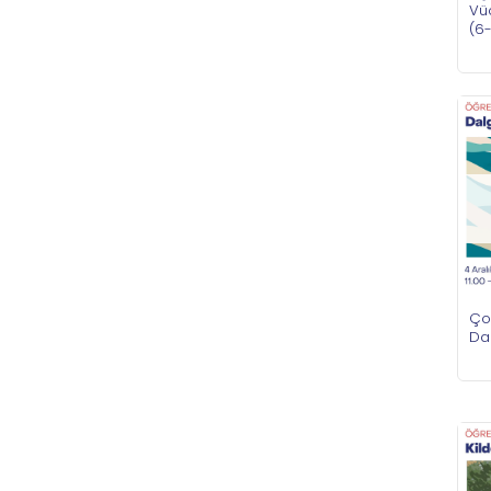
Vü
(6
Çoc
Dal