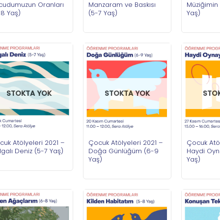
cudumuzun Oranları
Manzaram ve Baskısı
Müziğimin 
-8 Yaş)
(5-7 Yaş)
Yaş)
STOKTA YOK
STOKTA YOK
STO
uk Atölyeleri 2021 –
Çocuk Atölyeleri 2021 –
Çocuk Atöl
galı Deniz (5-7 Yaş)
Doğa Günlüğüm (6-9
Haydi Oyn
Yaş)
Yaş)