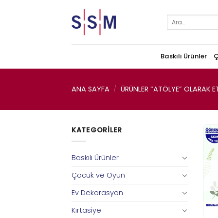
Skip
to
Ara:
content
Baskılı Ürünler
Ç
ANA SAYFA
/
ÜRÜNLER “ATÖLYE” OLARAK ET
KATEGORILER
Baskılı Ürünler
Çocuk ve Oyun
Ev Dekorasyon
Kırtasiye