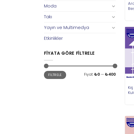
Ara
Moda
Be
Takı
Yayın ve Multimedya
Etkinlikler
FIYATA GÖRE FILTRELE
En
En
Fiyat:
₺0
—
₺400
FILTRELE
düşük
yüksek
fiyat
fiyat
Kı
Kul