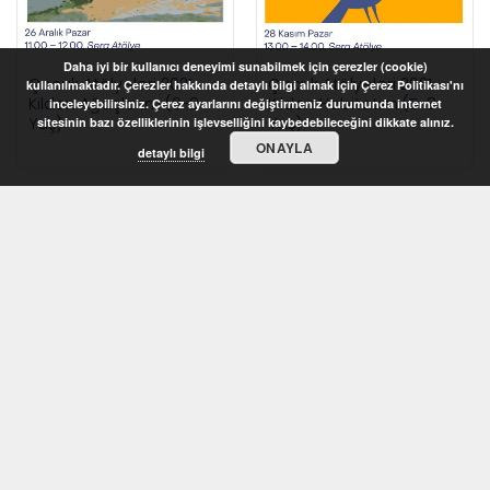
Daha iyi bir kullanıcı deneyimi sunabilmek için çerezler (cookie)
Çocuk Atölyeleri 2021 –
Çocuk Atölyeleri 2021 –
kullanılmaktadır. Çerezler hakkında detaylı bilgi almak için Çerez Politikası'nı
Kilden Ağaçlarım (6-8
Kilden Habitatım (5-8
inceleyebilirsiniz. Çerez ayarlarını değiştirmeniz durumunda internet
Yaş)
Yaş)
sitesinin bazı özelliklerinin işlevselliğini kaybedebileceğini dikkate alınız.
ONAYLA
detaylı bilgi
STOKTA YOK
STOKTA YOK
Çocuk Atölyeleri 2021 –
Çocuk Atölyeleri 2021 –
Konuşan Tekerler (6-8
Köpük Heykeller (5-8
Yaş)
Yaş)