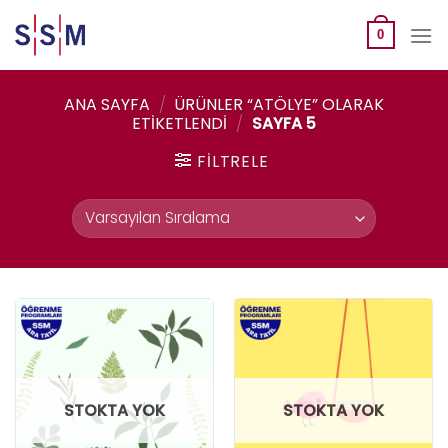
Skip
to
0
content
ANA SAYFA
/
ÜRÜNLER “ATÖLYE” OLARAK
ETIKETLENDI
/
SAYFA 5
FILTRELE
STOKTA YOK
STOKTA YOK