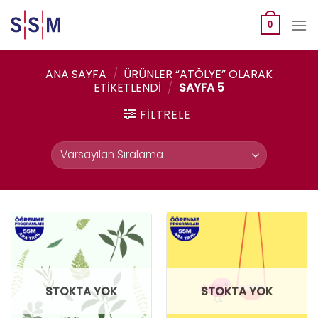
Skip
to
0
content
ANA SAYFA
/
ÜRÜNLER “ATÖLYE” OLARAK
ETIKETLENDI
/
SAYFA 5
FILTRELE
STOKTA YOK
STOKTA YOK