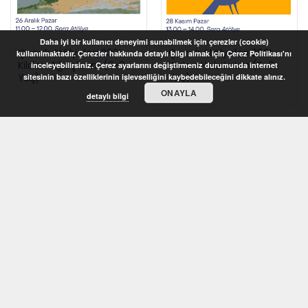
Daha iyi bir kullanıcı deneyimi sunabilmek için çerezler (cookie)
Çocuk Atölyeleri 2021 –
Çocuk Atölyeleri 2021 –
kullanılmaktadır. Çerezler hakkında detaylı bilgi almak için Çerez Politikası'nı
Kilden Ağaçlarım (6-8
Kilden Habitatım (5-8
inceleyebilirsiniz. Çerez ayarlarını değiştirmeniz durumunda internet
Yaş)
Yaş)
sitesinin bazı özelliklerinin işlevselliğini kaybedebileceğini dikkate alınız.
ONAYLA
detaylı bilgi
STOKTA YOK
STOKTA YOK
Çocuk Atölyeleri 2021 –
Çocuk Atölyeleri 2021 –
Konuşan Tekerler (6-8
Köpük Heykeller (5-8
Yaş)
Yaş)